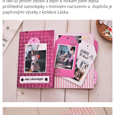
A teď už jenom zdobit a lepit! K fotkám jsem lepila
průhledné samolepky s motivem narozenin a doplnila je
papírovými výseky z kolekce Láska.