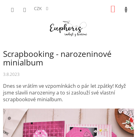
Přejít
NÁKUP
na
CZK
obsah
KOŠÍK
Scrapbooking - narozeninové
minialbum
3.8.2023
Dnes se vrátím ve vzpomínkách o pár let zpátky! Když
jsme slavili narozeniny a to si zaslouží své vlastní
scrapbookové minialbum.