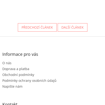
PŘEDCHOZÍ ČLÁNEK
DALŠÍ ČLÁNEK
Z
á
p
a
Informace pro vás
t
O nás
í
Doprava a platba
Obchodní podmínky
Podmínky ochrany osobních údajů
Napište nám
Kontakt