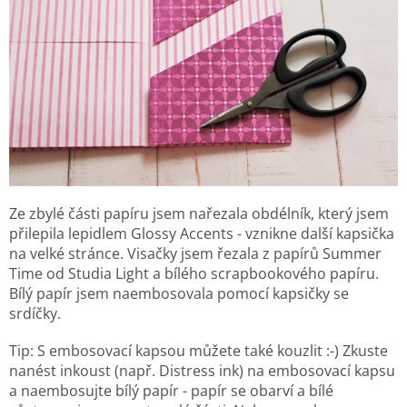
Ze zbylé části papíru jsem nařezala obdélník, který jsem
přilepila lepidlem Glossy Accents - vznikne další kapsička
na velké stránce. Visačky jsem řezala z papírů Summer
Time od Studia Light a bílého scrapbookového papíru.
Bílý papír jsem naembosovala pomocí kapsičky se
srdíčky.
Tip: S embosovací kapsou můžete také kouzlit :-) Zkuste
nanést inkoust (např. Distress ink) na embosovací kapsu
a naembosujte bílý papír - papír se obarví a bílé