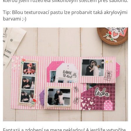
kterou jsem rozetřela silikonovým štětcem přes šablonu
.
Tip: Bílou texturovací pastu lze probarvit taká akrylovými
barvami ;-)
Fantazii a zdobení se meze nekladou! A jestliže vytvoříte