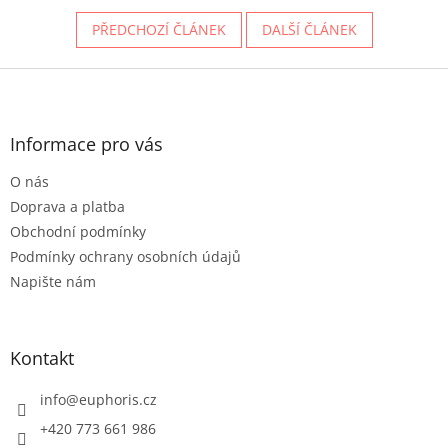
PŘEDCHOZÍ ČLÁNEK
DALŠÍ ČLÁNEK
Z
á
p
a
Informace pro vás
t
O nás
í
Doprava a platba
Obchodní podmínky
Podmínky ochrany osobních údajů
Napište nám
Kontakt
info
@
euphoris.cz
+420 773 661 986