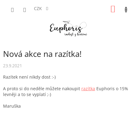
Přejít
NÁKUP
na
CZK
obsah
KOŠÍK
Nová akce na razítka!
23.9.2021
Razítek není nikdy dost :-)
A proto si do neděle můžete nakoupit
razítka
Euphoris o 15%
levněji a to se vyplatí ;-)
Maruška