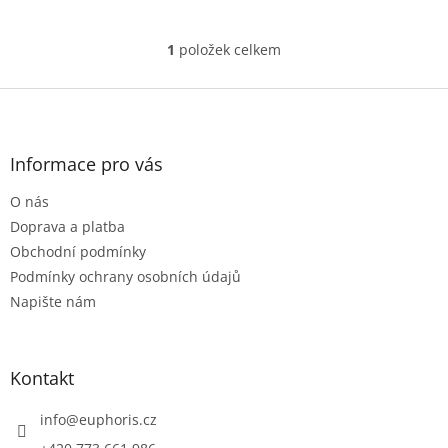
1
položek celkem
O
v
l
Z
á
á
d
p
a
a
Informace pro vás
c
t
í
O nás
í
p
r
Doprava a platba
v
Obchodní podmínky
k
Podmínky ochrany osobních údajů
y
Napište nám
v
ý
p
i
Kontakt
s
u
info
@
euphoris.cz