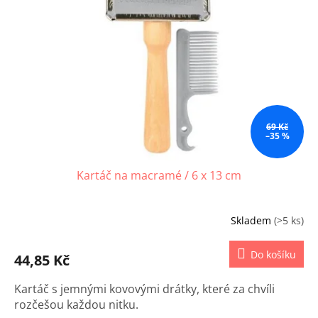
s
u
p
k
r
t
o
ů
d
u
k
t
ů
69 Kč
–35 %
Kartáč na macramé / 6 x 13 cm
Skladem
(>5 ks)
Do košíku
44,85 Kč
Kartáč s jemnými kovovými drátky, které za chvíli
rozčešou každou nitku.