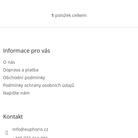
1
položek celkem
O
v
l
Z
á
á
d
p
a
a
Informace pro vás
c
t
í
O nás
í
p
r
Doprava a platba
v
Obchodní podmínky
k
Podmínky ochrany osobních údajů
y
Napište nám
v
ý
p
i
Kontakt
s
u
info
@
euphoris.cz