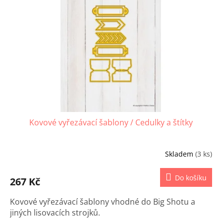
s
u
p
k
r
t
o
ů
d
u
k
t
ů
Kovové vyřezávací šablony / Cedulky a štítky
Skladem
(3 ks)
Do košíku
267 Kč
Kovové vyřezávací šablony vhodné do Big Shotu a
jiných lisovacích strojků.