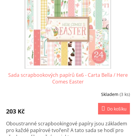
s
u
p
k
r
t
o
ů
d
u
k
t
ů
Sada scrapbookových papírů 6x6 - Carta Bella / Here
Comes Easter
Skladem
(3 ks)
Do košíku
203 Kč
Oboustranné scrapbookingové papíry jsou základem
pro každé papírové tvoření! A tato sada se hodí pro