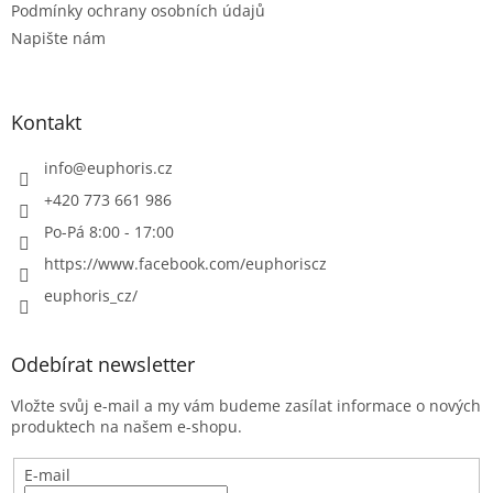
Podmínky ochrany osobních údajů
y
Napište nám
v
ý
p
i
Kontakt
s
u
info
@
euphoris.cz
+420 773 661 986
Po-Pá 8:00 - 17:00
https://www.facebook.com/euphoriscz
euphoris_cz/
Odebírat newsletter
Vložte svůj e-mail a my vám budeme zasílat informace o nových
produktech na našem e-shopu.
E-mail