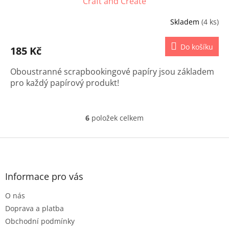
Craft and Create
Skladem
(4 ks)
Do košíku
185 Kč
Oboustranné scrapbookingové papíry jsou základem
pro každý papírový produkt!
6
položek celkem
O
v
l
Z
á
á
d
p
a
a
Informace pro vás
c
t
í
O nás
í
p
r
Doprava a platba
v
Obchodní podmínky
k