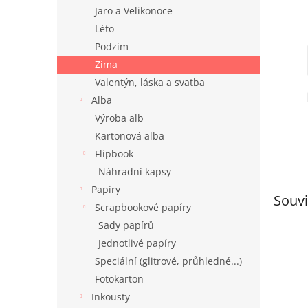
n
Jaro a Velikonoce
e
Léto
l
Podzim
Zima
Valentýn, láska a svatba
Alba
Výroba alb
Kartonová alba
Flipbook
Náhradní kapsy
Papíry
Souvi
Scrapbookové papíry
Sady papírů
Jednotlivé papíry
Speciální (glitrové, průhledné...)
Fotokarton
Inkousty