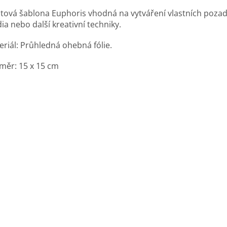
stová šablona Euphoris vhodná na vytváření vlastních pozad
ia nebo další kreativní techniky.
eriál: Průhledná ohebná fólie.
měr: 15 x 15 cm