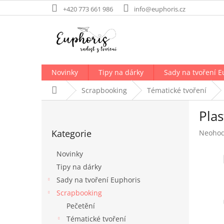
Přejít
+420 773 661 986
info@euphoris.cz
na
obsah
Novinky
Tipy na dárky
Sady na tvoření E
Domů
Scrapbooking
Tématické tvoření
P
Pla
o
Přeskočit
s
Kategorie
Průměr
Neoho
kategorie
t
hodnoc
r
produk
Novinky
a
je
Tipy na dárky
n
0,0
Sady na tvoření Euphoris
z
n
5
í
Scrapbooking
hvězdič
p
Pečetění
a
Tématické tvoření