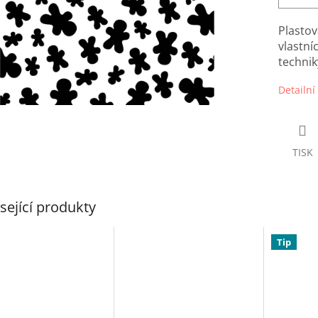
Plastov
vlastní
technik
Detailní
TISK
sející produkty
Tip