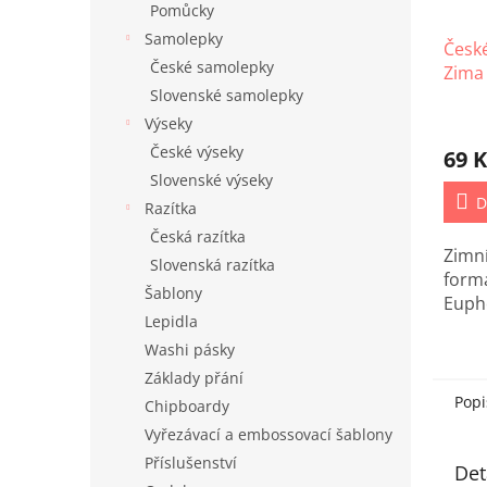
Pomůcky
Samolepky
České
České samolepky
Zima
Slovenské samolepky
Výseky
České výseky
69 K
Slovenské výseky
D
Razítka
Česká razítka
Zimní
Slovenská razítka
form
Šablony
Eupho
Lepidla
Washi pásky
Základy přání
Popi
Chipboardy
Vyřezávací a embossovací šablony
Příslušenství
Det