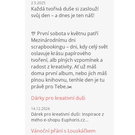
2.5.2025
Každá tvořivá duše si zaslouží
svůj den – a dnes je ten náš!
🎊 První sobota v květnu patří
Mezinárodnímu dni
scrapbookingu – dni, kdy celý svět
oslavuje krásu papírového
tvoření, alb plných vzpomínek a
radost z kreativity. Ať už máš
doma první album, nebo jich máš
plnou knihovnu, tenhle den je tu
právě pro Tebe.✂️
Dárky pro kreativní duši
14.12.2024
Dárek pro kreativní duši: Inspirace z
mého e-shopu Euphoris.cz...
Vánoční přání s Louskáčkem