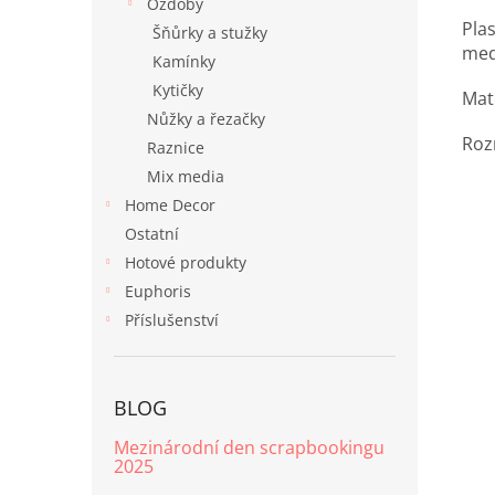
Ozdoby
Pla
Šňůrky a stužky
med
Kamínky
Kytičky
Mat
Nůžky a řezačky
Roz
Raznice
Mix media
Home Decor
Ostatní
Hotové produkty
Euphoris
Příslušenství
BLOG
Mezinárodní den scrapbookingu
2025