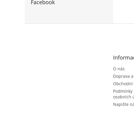
Facebook
Z
á
p
a
t
Informa
í
O nás
Doprava a
Obchodní
Podmínky 
osobních 
Napište 