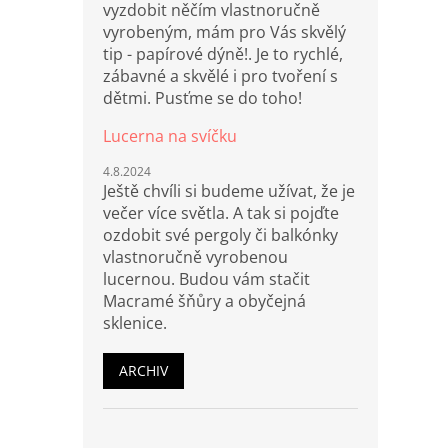
vyzdobit něčím vlastnoručně
vyrobeným, mám pro Vás skvělý
tip - papírové dýně!. Je to rychlé,
zábavné a skvělé i pro tvoření s
dětmi. Pusťme se do toho!
Lucerna na svíčku
4.8.2024
Ještě chvíli si budeme užívat, že je
večer více světla. A tak si pojďte
ozdobit své pergoly či balkónky
vlastnoručně vyrobenou
lucernou. Budou vám stačit
Macramé šňůry a obyčejná
sklenice.
ARCHIV