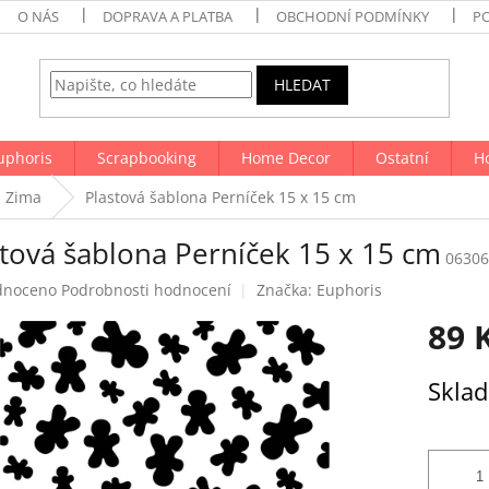
O NÁS
DOPRAVA A PLATBA
OBCHODNÍ PODMÍNKY
P
HLEDAT
uphoris
Scrapbooking
Home Decor
Ostatní
H
Zima
Plastová šablona Perníček 15 x 15 cm
stová šablona Perníček 15 x 15 cm
06306
né
dnoceno
Podrobnosti hodnocení
Značka:
Euphoris
ení
89 
tu
Měrná
Skla
cena:
ek.