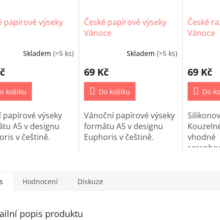
 papírové výseky
České papírové výseky
České ra
Vánoce
Vánoce
Skladem
(>5 ks)
Skladem
(>5 ks)
Průměrné
hodnocen
č
69 Kč
69 Kč
produktu
je
o košíku
Do košíku
5,0
Do ko
z
5
 papírové výseky
Vánoční papírové výseky
Siliko
hvězdiček
átu A5 v designu
formátu A5 v designu
Kouze
ris v češtině.
Euphoris v češtině.
vho
scrapbo
diářů.
s
Hodnocení
Diskuze
ailní popis produktu