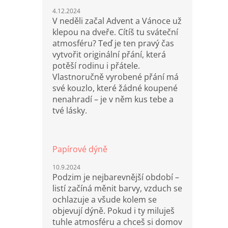
4.12.2024
V neděli začal Advent a Vánoce už
klepou na dveře. Cítíš tu sváteční
atmosféru? Teď je ten pravý čas
vytvořit originální přání, která
potěší rodinu i přátele.
Vlastnoručně vyrobené přání má
své kouzlo, které žádné koupené
nenahradí – je v něm kus tebe a
tvé lásky.
Papírové dýně
10.9.2024
Podzim je nejbarevnější období –
listí začíná měnit barvy, vzduch se
ochlazuje a všude kolem se
objevují dýně. Pokud i ty miluješ
tuhle atmosféru a chceš si domov