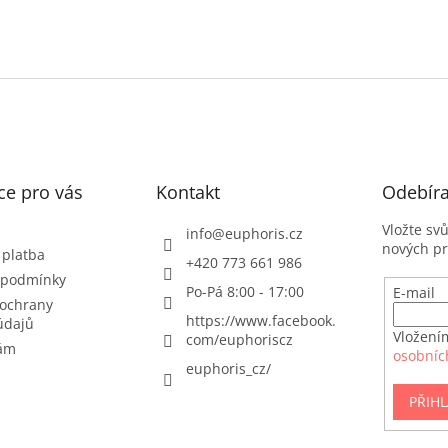
ce pro vás
Kontakt
Odebíra
Vložte sv
info
@
euphoris.cz
nových p
 platba
+420 773 661 986
 podmínky
Po-Pá 8:00 - 17:00
E-mail
ochrany
https://www.facebook.
údajů
Vložení
com/euphoriscz
nám
osobníc
euphoris_cz/
PŘIHL