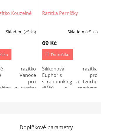
zítko Kouzelné
Razítka Perníčky
Skladem
(>5 ks)
Skladem
(>5 ks)
í
69 Kč
šíku
Do košíku
nové razítko
Silikonová razítka
.
lné Vánoce
Euphoris pro
dné pro
scrapbooking a tvorbu
oking a tvorbu
diářů s motivem
perníčků.
Doplňkové parametry