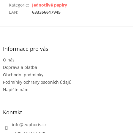
Kategorie
:
Jednotlivé papíry
EAN
:
633356617945
Z
á
p
a
Informace pro vás
t
O nás
í
Doprava a platba
Obchodní podmínky
Podmínky ochrany osobních údajů
Napište nám
Kontakt
info
@
euphoris.cz