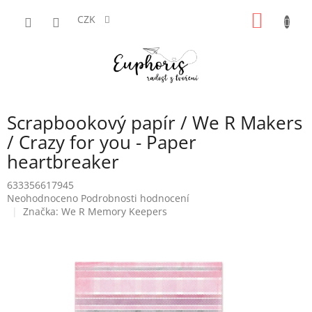
Přejít
NÁKUP
na
CZK
obsah
KOŠÍK
Scrapbookový papír / We R Makers
/ Crazy for you - Paper
heartbreaker
633356617945
Průměrné
Neohodnoceno
Podrobnosti hodnocení
hodnocení
Značka:
We R Memory Keepers
produktu
je
0,0
z
5
hvězdiček.