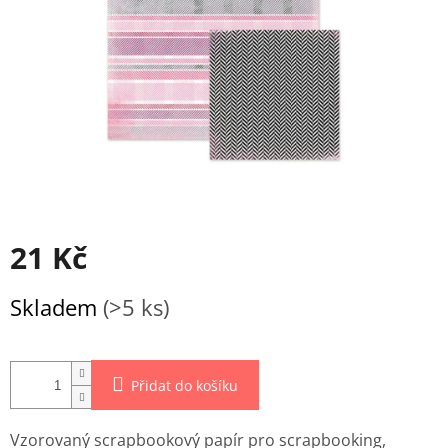
21 Kč
Měrná
Skladem
(>5 ks)
cena:
Přidat do košíku
Vzorovaný scrapbookový papír pro scrapbooking,