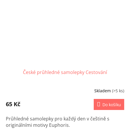
České průhledné samolepky Cestování
Skladem
(>5 ks)
65 Kč
Do košíku
Průhledné samolepky pro každý den v češtině s
originálními motivy Euphoris.