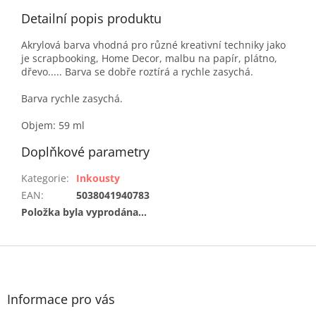
Detailní popis produktu
Akrylová barva vhodná pro různé kreativní techniky jako
je scrapbooking, Home Decor, malbu na papír, plátno,
dřevo..... Barva se dobře roztírá a rychle zasychá.
Barva rychle zasychá.
Objem: 59 ml
Doplňkové parametry
Kategorie
:
Inkousty
EAN
:
5038041940783
Položka byla vyprodána…
Z
á
p
a
Informace pro vás
t