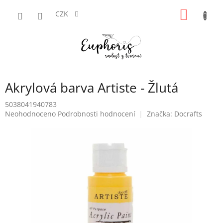
Přejít
NÁKUP
na
CZK
obsah
KOŠÍK
Akrylová barva Artiste - Žlutá
5038041940783
Průměrné
Neohodnoceno
Podrobnosti hodnocení
Značka:
Docrafts
hodnocení
produktu
je
0,0
z
5
hvězdiček.