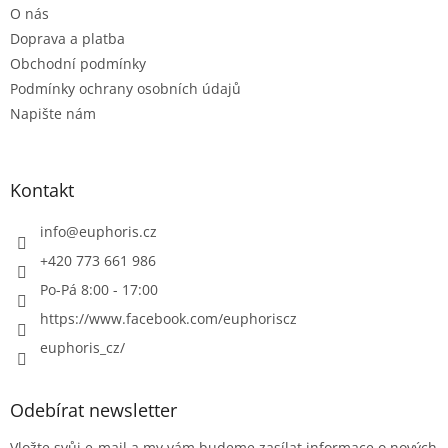
O nás
í
Doprava a platba
Obchodní podmínky
Podmínky ochrany osobních údajů
Napište nám
Kontakt
info
@
euphoris.cz
+420 773 661 986
Po-Pá 8:00 - 17:00
https://www.facebook.com/euphoriscz
euphoris_cz/
Odebírat newsletter
Vložte svůj e-mail a my vám budeme zasílat informace o nových