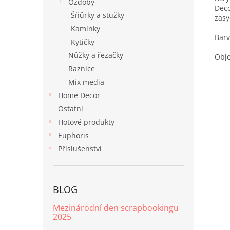
Ozdoby
Deco
Šňůrky a stužky
zas
Kamínky
Barv
Kytičky
Nůžky a řezačky
Obje
Raznice
Mix media
Home Decor
Ostatní
Hotové produkty
Euphoris
Příslušenství
BLOG
Mezinárodní den scrapbookingu
2025