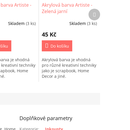
barva Artiste -
Akrylová barva Artiste -
Zelená jarní
Další
produkt
Skladem
(3 ks)
Skladem
(3 ks)
45 Kč
šíku
Do košíku
barva je vhodná
Akrylová barva je vhodná
 kreativní techniky
pro různé kreativní techniky
crapbook, Home
jako je scrapbook, Home
iné.
Decor a jiné.
Doplňkové parametry
ng, Home
Kategorie
:
Inkousty