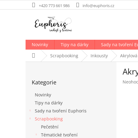
Přejít
+420 773 661 986
info@euphoris.cz
na
obsah
Novinky
Tipy na dárky
Sady na tvoření E
Domů
Scrapbooking
Inkousty
Akrylová
P
Akry
o
Přeskočit
s
Kategorie
Průměr
Neoho
kategorie
t
hodnoc
r
produk
Novinky
a
je
Tipy na dárky
n
0,0
Sady na tvoření Euphoris
z
n
5
í
Scrapbooking
hvězdič
p
Pečetění
a
Tématické tvoření