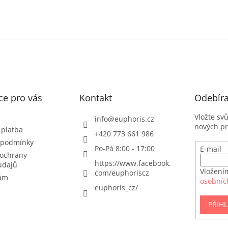
ce pro vás
Kontakt
Odebíra
Vložte sv
info
@
euphoris.cz
nových p
 platba
+420 773 661 986
 podmínky
Po-Pá 8:00 - 17:00
E-mail
ochrany
https://www.facebook.
údajů
Vložení
com/euphoriscz
nám
osobníc
euphoris_cz/
PŘIHL