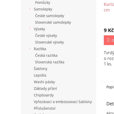
Pomůcky
Karto
Samolepky
cm
České samolepky
Slovenské samolepky
Výseky
9 Kč
České výseky
D
Slovenské výseky
Razítka
Tvrdý
Česká razítka
o roz
Slovenská razítka
1 ks.
Šablony
Lepidla
Washi pásky
Popi
Základy přání
Chipboardy
Vyřezávací a embossovací šablony
Det
Příslušenství
Akry