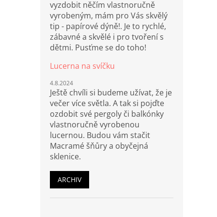
vyzdobit něčím vlastnoručně
vyrobeným, mám pro Vás skvělý
tip - papírové dýně!. Je to rychlé,
zábavné a skvělé i pro tvoření s
dětmi. Pusťme se do toho!
Lucerna na svíčku
4.8.2024
Ještě chvíli si budeme užívat, že je
večer více světla. A tak si pojďte
ozdobit své pergoly či balkónky
vlastnoručně vyrobenou
lucernou. Budou vám stačit
Macramé šňůry a obyčejná
sklenice.
ARCHIV