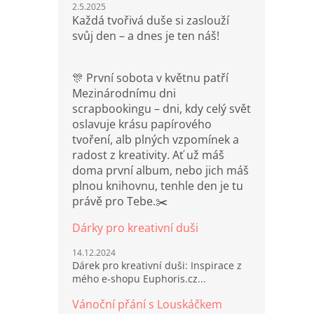
2.5.2025
Každá tvořivá duše si zaslouží
svůj den – a dnes je ten náš!
🎊 První sobota v květnu patří
Mezinárodnímu dni
scrapbookingu – dni, kdy celý svět
oslavuje krásu papírového
tvoření, alb plných vzpomínek a
radost z kreativity. Ať už máš
doma první album, nebo jich máš
plnou knihovnu, tenhle den je tu
právě pro Tebe.✂️
Dárky pro kreativní duši
14.12.2024
Dárek pro kreativní duši: Inspirace z
mého e-shopu Euphoris.cz...
Vánoční přání s Louskáčkem