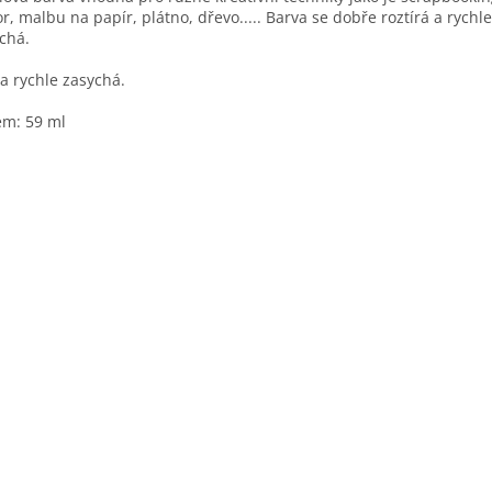
r, malbu na papír, plátno, dřevo..... Barva se dobře roztírá a rychle
ychá.
a rychle zasychá.
m: 59 ml