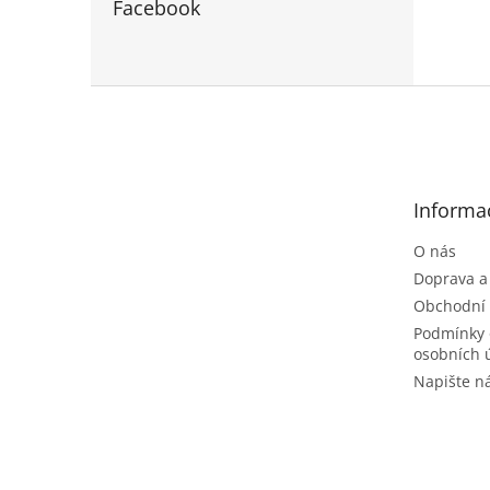
Facebook
Z
á
p
a
t
Informa
í
O nás
Doprava a
Obchodní
Podmínky 
osobních 
Napište 