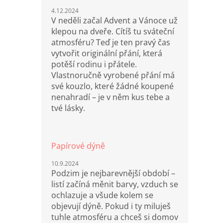
4.12.2024
V neděli začal Advent a Vánoce už
klepou na dveře. Cítíš tu sváteční
atmosféru? Teď je ten pravý čas
vytvořit originální přání, která
potěší rodinu i přátele.
Vlastnoručně vyrobené přání má
své kouzlo, které žádné koupené
nenahradí – je v něm kus tebe a
tvé lásky.
Papírové dýně
10.9.2024
Podzim je nejbarevnější období –
listí začíná měnit barvy, vzduch se
ochlazuje a všude kolem se
objevují dýně. Pokud i ty miluješ
tuhle atmosféru a chceš si domov