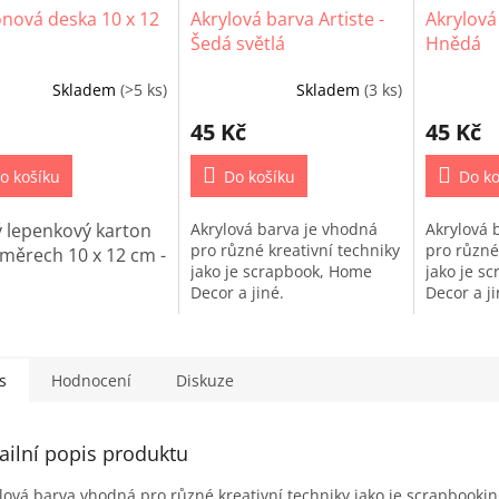
nová deska 10 x 12
Akrylová barva Artiste -
Akrylová 
Šedá světlá
Hnědá
Skladem
(>5 ks)
Skladem
(3 ks)
45 Kč
45 Kč
o košíku
Do košíku
Do ko
 lepenkový karton
Akrylová barva je vhodná
Akrylová 
pro různé kreativní techniky
pro různé
měrech 10 x 12 cm -
jako je scrapbook, Home
jako je s
Decor a jiné.
Decor a j
s
Hodnocení
Diskuze
ailní popis produktu
lová barva vhodná pro různé kreativní techniky jako je scrapbooki