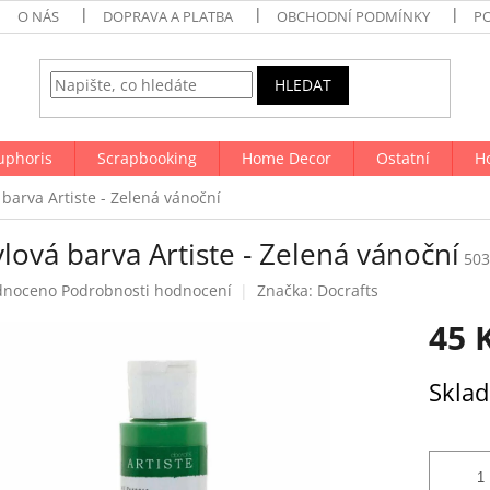
O NÁS
DOPRAVA A PLATBA
OBCHODNÍ PODMÍNKY
P
HLEDAT
uphoris
Scrapbooking
Home Decor
Ostatní
H
 barva Artiste - Zelená vánoční
lová barva Artiste - Zelená vánoční
503
né
dnoceno
Podrobnosti hodnocení
Značka:
Docrafts
ení
45 
tu
Měrná
Skla
cena:
ek.