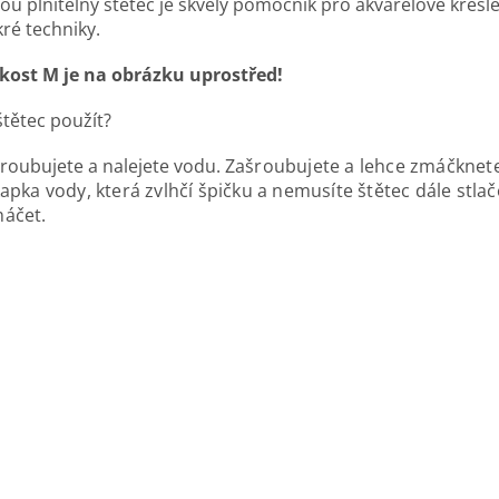
u plnitelný štětec je skvělý pomocník pro akvarelové kreslen
ré techniky.
ikost M je na obrázku uprostřed!
štětec použít?
roubujete a nalejete vodu. Z
ašroubujete a
lehce zmáčknete
kapka vody, která zvlhčí špičku a nemusíte štětec dále stlač
áčet.