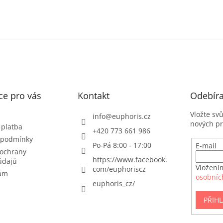
ce pro vás
Kontakt
Odebíra
Vložte sv
info
@
euphoris.cz
nových p
 platba
+420 773 661 986
 podmínky
Po-Pá 8:00 - 17:00
E-mail
ochrany
https://www.facebook.
údajů
Vložení
com/euphoriscz
nám
osobníc
euphoris_cz/
PŘIHL