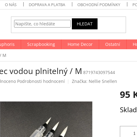
O NÁS
DOPRAVA A PLATBA
OBCHODNÍ PODMÍNKY
P
HLEDAT
uphoris
Scrapbooking
Home Decor
Ostatní
H
 / M
ec vodou plnitelný / M
8719743097544
né
dnoceno
Podrobnosti hodnocení
Značka:
Nellie Snellen
ení
95 
tu
Měrná
Skla
cena:
ek.