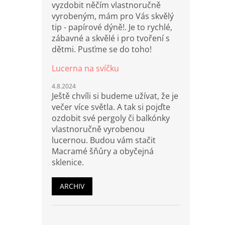
vyzdobit něčím vlastnoručně
vyrobeným, mám pro Vás skvělý
tip - papírové dýně!. Je to rychlé,
zábavné a skvělé i pro tvoření s
dětmi. Pusťme se do toho!
Lucerna na svíčku
4.8.2024
Ještě chvíli si budeme užívat, že je
večer více světla. A tak si pojďte
ozdobit své pergoly či balkónky
vlastnoručně vyrobenou
lucernou. Budou vám stačit
Macramé šňůry a obyčejná
sklenice.
ARCHIV