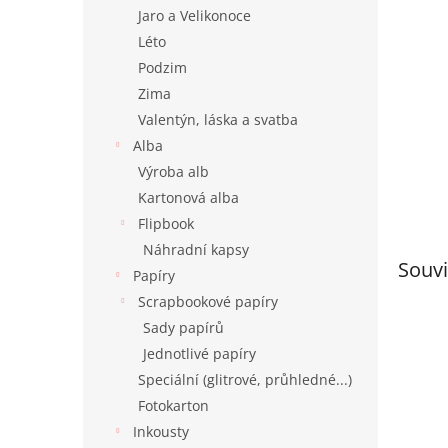
n
Jaro a Velikonoce
e
Léto
l
Podzim
Zima
Valentýn, láska a svatba
Alba
Výroba alb
Kartonová alba
Flipbook
Náhradní kapsy
Souvi
Papíry
Scrapbookové papíry
Sady papírů
Jednotlivé papíry
Speciální (glitrové, průhledné...)
Fotokarton
Inkousty