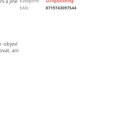
í a jiné
Kategorie
:
Scrapbooking
EAN
:
8719743097544
 -objeví
ovat, ani