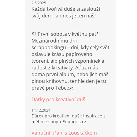
2.5.2025
Každá tvořivá duše si zaslouží
svůj den – a dnes je ten náš!
🎊 První sobota v květnu patří
Mezinárodnímu dni
scrapbookingu – dni, kdy celý svět
oslavuje krásu papírového
tvoření, alb plných vzpomínek a
radost z kreativity. Ať už máš
doma první album, nebo jich máš
plnou knihovnu, tenhle den je tu
právě pro Tebe.✂️
Dárky pro kreativní duši
14.12.2024
Dárek pro kreativní duši: Inspirace z
mého e-shopu Euphoris.cz...
Vánoční přání s Louskáčkem