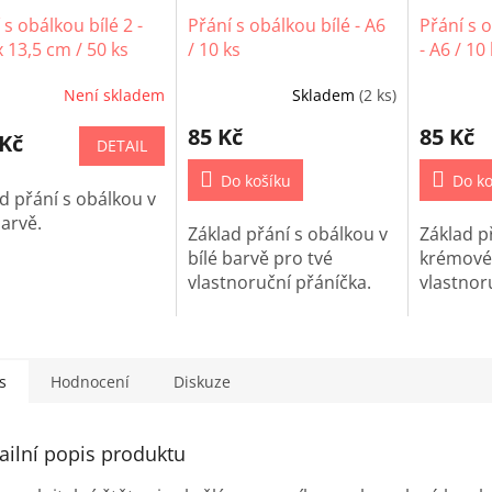
 s obálkou bílé 2 -
Přání s obálkou bílé - A6
Přání s 
x 13,5 cm / 50 ks
/ 10 ks
- A6 / 10
Není skladem
Skladem
(2 ks)
85 Kč
85 Kč
 Kč
DETAIL
Do košíku
Do ko
d přání s obálkou v
barvě.
Základ přání s obálkou v
Základ p
bílé barvě pro tvé
krémové 
vlastnoruční přáníčka.
vlastnor
s
Hodnocení
Diskuze
ailní popis produktu