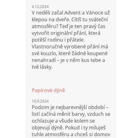
4.12.2024
V neděli začal Advent a Vánoce už
klepou na dveře. Cítíš tu sváteční
atmosféru? Teď je ten pravý čas
vytvořit originální přání, která
potěší rodinu i přátele.
Vlastnoručně vyrobené přání má
své kouzlo, které žádné koupené
nenahradí – je v něm kus tebe a
tvé lásky.
Papírové dýně
10.9.2024
Podzim je nejbarevnější období –
listí začíná měnit barvy, vzduch se
ochlazuje a všude kolem se
objevují dýně. Pokud i ty miluješ
tuhle atmosféru a chceš si domov