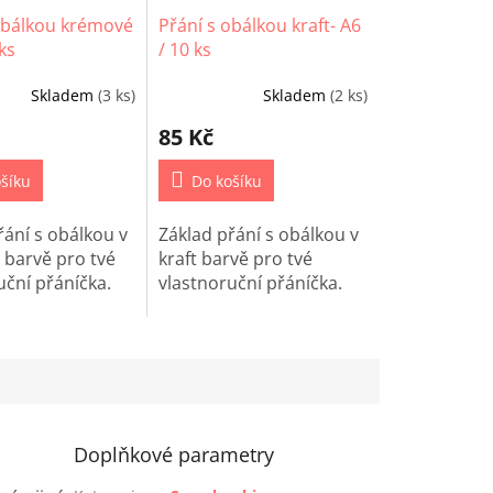
obálkou krémové
Přání s obálkou kraft- A6
 ks
/ 10 ks
Skladem
(3 ks)
Skladem
(2 ks)
85 Kč
šíku
Do košíku
řání s obálkou v
Základ přání s obálkou v
barvě pro tvé
kraft barvě pro tvé
uční přáníčka.
vlastnoruční přáníčka.
Doplňkové parametry