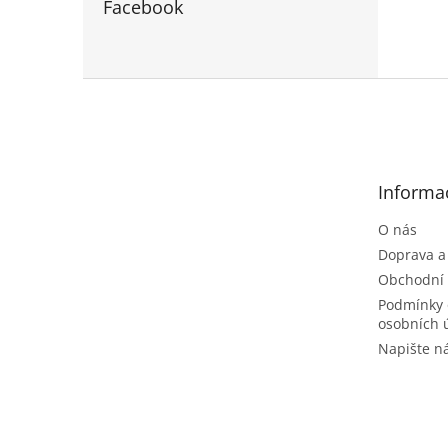
Facebook
Z
á
p
a
t
Informa
í
O nás
Doprava a
Obchodní
Podmínky 
osobních 
Napište 