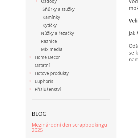
Vodo
Ozdoby
mok
Šňůrky a stužky
Kamínky
Vel
Kytičky
Jak 
Nůžky a řezačky
Raznice
Odš
Mix media
se 
Home Decor
nam
Ostatní
Hotové produkty
Euphoris
Příslušenství
BLOG
Mezinárodní den scrapbookingu
2025