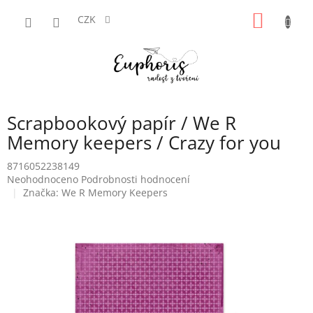
Přejít
NÁKUP
na
CZK
obsah
KOŠÍK
Scrapbookový papír / We R
Memory keepers / Crazy for you
8716052238149
Průměrné
Neohodnoceno
Podrobnosti hodnocení
hodnocení
Značka:
We R Memory Keepers
produktu
je
0,0
z
5
hvězdiček.