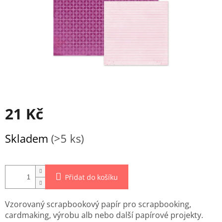
21 Kč
Měrná
Skladem
(>5 ks)
cena:
Přidat do košíku
Vzorovaný scrapbookový papír pro scrapbooking,
cardmaking, výrobu alb nebo další papírové projekty.