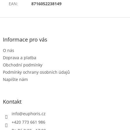
EAN
:
8716052238149
Z
á
p
a
Informace pro vás
t
O nás
í
Doprava a platba
Obchodní podmínky
Podmínky ochrany osobních údajů
Napište nám
Kontakt
info
@
euphoris.cz
+420 773 661 986