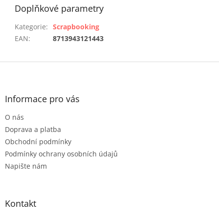
Doplňkové parametry
Kategorie
:
Scrapbooking
EAN
:
8713943121443
Z
á
p
a
Informace pro vás
t
O nás
í
Doprava a platba
Obchodní podmínky
Podmínky ochrany osobních údajů
Napište nám
Kontakt