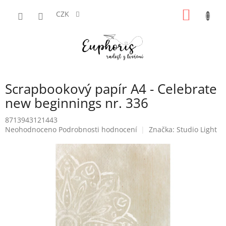
Přejít
NÁKUP
na
CZK
obsah
KOŠÍK
Scrapbookový papír A4 - Celebrate
new beginnings nr. 336
8713943121443
Průměrné
Neohodnoceno
Podrobnosti hodnocení
Značka:
Studio Light
hodnocení
produktu
je
0,0
z
5
hvězdiček.