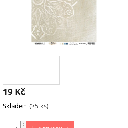
19 Kč
Měrná
Skladem
(>5 ks)
cena: