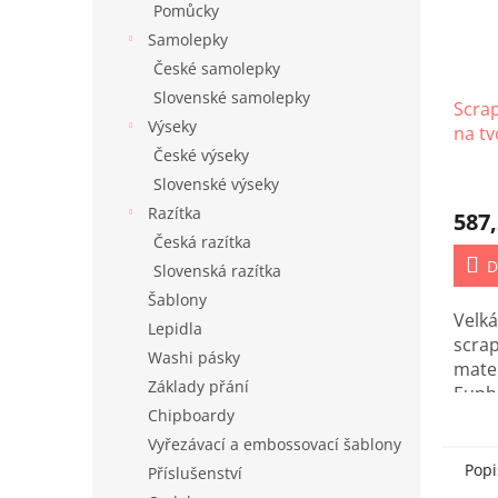
Pomůcky
Samolepky
České samolepky
Slovenské samolepky
Scra
Výseky
na tv
České výseky
Váno
Slovenské výseky
Razítka
587,
Česká razítka
D
Slovenská razítka
Šablony
Velká
Lepidla
scra
Washi pásky
mater
Základy přání
Euph
Chipboardy
zimní
Vyřezávací a embossovací šablony
Popi
Příslušenství