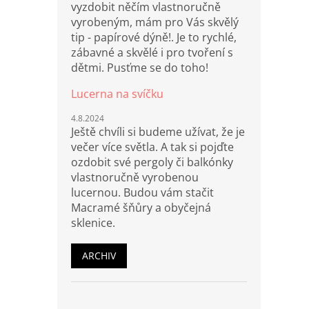
vyzdobit něčím vlastnoručně
vyrobeným, mám pro Vás skvělý
tip - papírové dýně!. Je to rychlé,
zábavné a skvělé i pro tvoření s
dětmi. Pusťme se do toho!
Lucerna na svíčku
4.8.2024
Ještě chvíli si budeme užívat, že je
večer více světla. A tak si pojďte
ozdobit své pergoly či balkónky
vlastnoručně vyrobenou
lucernou. Budou vám stačit
Macramé šňůry a obyčejná
sklenice.
ARCHIV