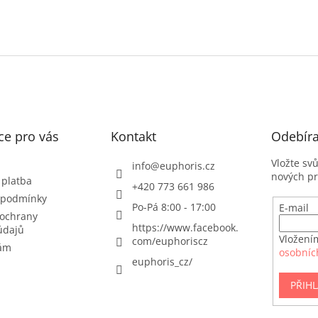
ce pro vás
Kontakt
Odebíra
Vložte sv
info
@
euphoris.cz
nových p
 platba
+420 773 661 986
 podmínky
Po-Pá 8:00 - 17:00
E-mail
ochrany
https://www.facebook.
údajů
Vložení
com/euphoriscz
nám
osobníc
euphoris_cz/
PŘIHL