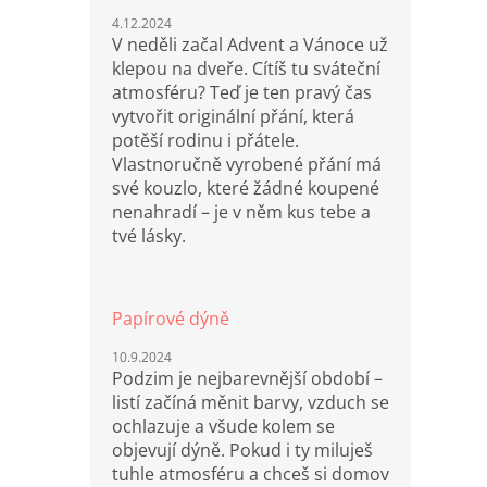
4.12.2024
V neděli začal Advent a Vánoce už
klepou na dveře. Cítíš tu sváteční
atmosféru? Teď je ten pravý čas
vytvořit originální přání, která
potěší rodinu i přátele.
Vlastnoručně vyrobené přání má
své kouzlo, které žádné koupené
nenahradí – je v něm kus tebe a
tvé lásky.
Papírové dýně
10.9.2024
Podzim je nejbarevnější období –
listí začíná měnit barvy, vzduch se
ochlazuje a všude kolem se
objevují dýně. Pokud i ty miluješ
tuhle atmosféru a chceš si domov