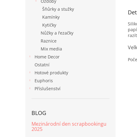
Ozdoby
Šňůrky a stužky
Det
Kamínky
Sili
Kytičky
papí
Nůžky a řezačky
razí
Raznice
Vel
Mix media
Home Decor
Poče
Ostatní
Hotové produkty
Euphoris
Příslušenství
BLOG
Mezinárodní den scrapbookingu
2025