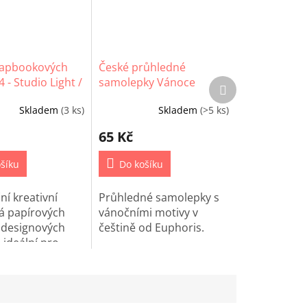
rapbookových
České průhledné
 - Studio Light /
samolepky Vánoce
Další
produkt
Christmas)
Skladem
(3 ks)
Skladem
(>5 ks)
65 Kč
šíku
Do košíku
ní kreativní
Průhledné samolepky s
á papírových
vánočními motivy v
 designových
češtině od Euphoris.
 ideální pro
riginálních
saček i zdobení
íky snadno
utelným