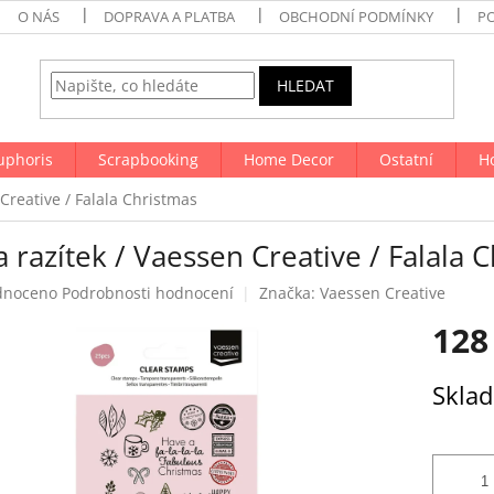
O NÁS
DOPRAVA A PLATBA
OBCHODNÍ PODMÍNKY
P
HLEDAT
uphoris
Scrapbooking
Home Decor
Ostatní
H
Creative / Falala Christmas
 razítek / Vaessen Creative / Falala 
né
dnoceno
Podrobnosti hodnocení
Značka:
Vaessen Creative
ení
128
tu
Měrná
Skla
cena:
ek.