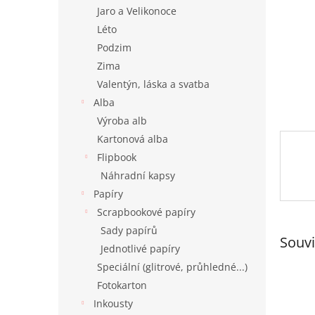
n
Jaro a Velikonoce
e
Léto
l
Podzim
Zima
Valentýn, láska a svatba
Alba
Výroba alb
Kartonová alba
Flipbook
Náhradní kapsy
Papíry
Scrapbookové papíry
Sady papírů
Souvi
Jednotlivé papíry
Speciální (glitrové, průhledné...)
Fotokarton
Inkousty