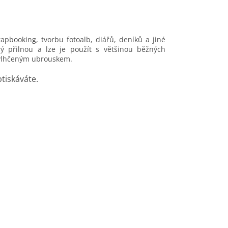
 zvládnou
 děti. Vytvořte si
é vánoční
apbooking, tvorbu fotoalb, diářů, deníků a jiné
 a potěšte své
rý přilnou a lze je použít s většinou běžných
učně vyrobenými
t vlhčeným ubrouskem.
btiskáváte.