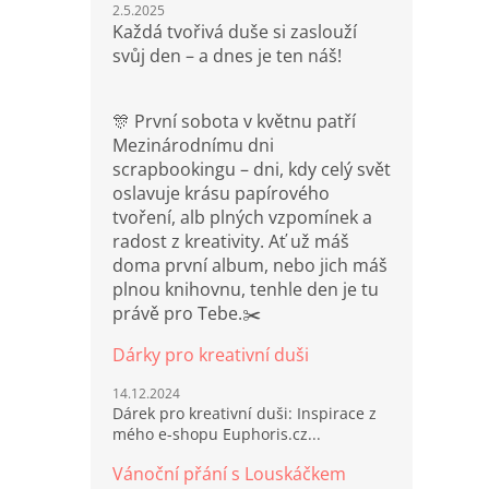
2.5.2025
Každá tvořivá duše si zaslouží
svůj den – a dnes je ten náš!
🎊 První sobota v květnu patří
Mezinárodnímu dni
scrapbookingu – dni, kdy celý svět
oslavuje krásu papírového
tvoření, alb plných vzpomínek a
radost z kreativity. Ať už máš
doma první album, nebo jich máš
plnou knihovnu, tenhle den je tu
právě pro Tebe.✂️
Dárky pro kreativní duši
14.12.2024
Dárek pro kreativní duši: Inspirace z
mého e-shopu Euphoris.cz...
Vánoční přání s Louskáčkem