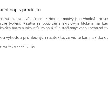
motivům
tvoření i
ailní popis produktu
jedinečn
konová razítka s vánočníomi / zimními motivy jsou vhodná pro scr
dekorace
rové tvoření. Razítka se používají s akrylovým blokem, na kte
blízké r
tkových barev a inkoustů. Po použití je stačí omýt vodou nebo otří
detaily.
kou výhodou průhledných razítek to, že vidíte kam razítko o
t razítek v sadě: 25 ks