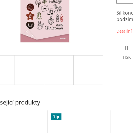
Silikon
podzim
Detailní
TISK
sející produkty
Tip