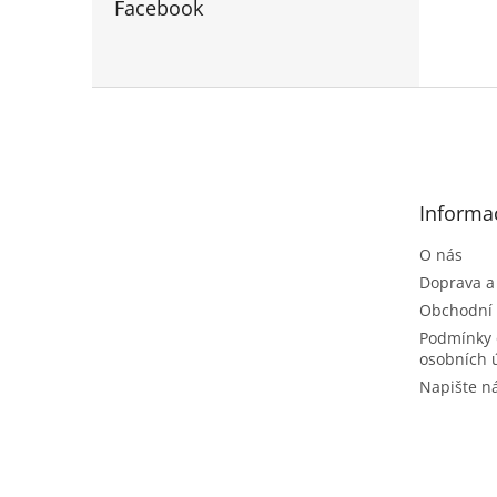
Facebook
Z
á
p
a
t
Informa
í
O nás
Doprava a
Obchodní
Podmínky 
osobních 
Napište 