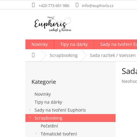
Přejít
+420 773 661 986
info@euphoris.cz
na
obsah
Novinky
Tipy na dárky
Sady na tvoření E
Domů
Scrapbooking
Sada razítek / Vaessen 
P
Sada
o
Přeskočit
s
Kategorie
Průměr
Neoho
kategorie
t
hodnoc
r
produk
Novinky
a
je
Tipy na dárky
n
0,0
Sady na tvoření Euphoris
z
n
5
í
Scrapbooking
hvězdič
p
Pečetění
a
Tématické tvoření