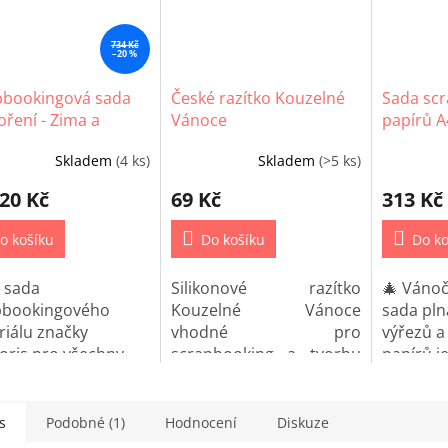
734 Kč
–20 %
pbookingová sada
České razítko Kouzelné
Sada sc
oření - Zima a
Vánoce
papírů A4
ce
Vánoce (
Skladem
(4 ks)
Skladem
(>5 ks)
Průměrné
hodnocení
20 Kč
69 Kč
313 Kč
produktu
je
o košíku
5,0
Do košíku
Do ko
z
5
 sada
Silikonové razítko
🎄 Vánoč
hvězdiček.
pbookingového
Kouzelné Vánoce
sada pln
iálu značky
vhodné pro
výřezů a
oris pro všechny
scrapbooking a tvorbu
papírů je
 a vánoční projekty!
diářů.
výrobu o
přání, vi
dárků. D
s
Podobné (1)
Hodnocení
Diskuze
vyloupn