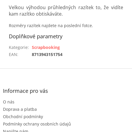
Velkou výhodou průhledných razítek to, že vidíte
kam razítko obtiskáváte.
Rozměry razítek najdete na poslední fotce.
Doplňkové parametry
Kategorie
:
Scrapbooking
EAN
:
8713943151754
Z
á
p
a
Informace pro vás
t
O nás
í
Doprava a platba
Obchodní podmínky
Podmínky ochrany osobních údajů
Napište nám