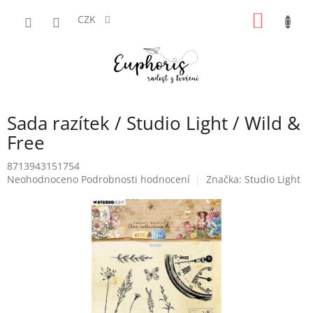
Přejít
NÁKUP
na
CZK
obsah
KOŠÍK
Sada razítek / Studio Light / Wild &
Free
8713943151754
Průměrné
Neohodnoceno
Podrobnosti hodnocení
Značka:
Studio Light
hodnocení
produktu
je
0,0
z
5
hvězdiček.