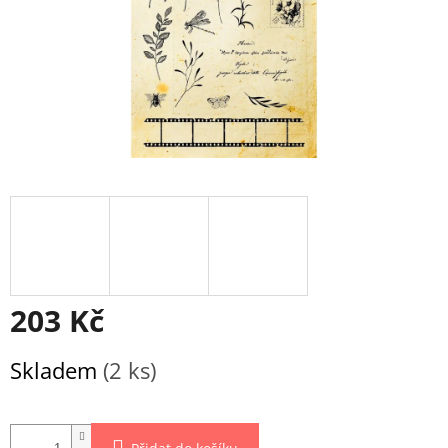
203 Kč
Měrná
Skladem
(2 ks)
cena: