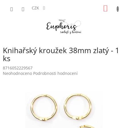
Přejít
NÁKUP
na
CZK
obsah
KOŠÍK
Knihařský kroužek 38mm zlatý - 1
ks
8716052229567
Průměrné
Neohodnoceno
Podrobnosti hodnocení
hodnocení
produktu
je
0,0
z
5
hvězdiček.