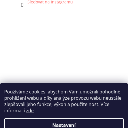
Sledovat na Instagramu
Používáme cookies, abychom Vám umožnili pohodlné
prohlížení webu a díky analýze provozu webu neustále
Katka Hromasová Foto
zlepšovali jeho funkce, výkon a použitelnost. Více
informací
zde
.
Nastavení
Vytvořil Shoptet