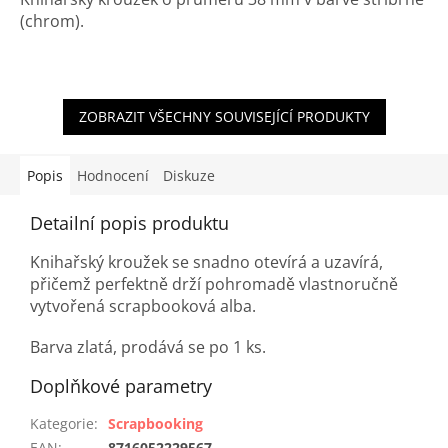
(chrom).
ZOBRAZIT VŠECHNY SOUVISEJÍCÍ PRODUKTY
Popis
Hodnocení
Diskuze
Detailní popis produktu
Knihařský kroužek se snadno otevírá a uzavírá,
přičemž perfektně drží pohromadě vlastnoručně
vytvořená scrapbooková alba.
Barva zlatá, prodává se po 1 ks.
Doplňkové parametry
Kategorie
:
Scrapbooking
EAN
:
8716052229567