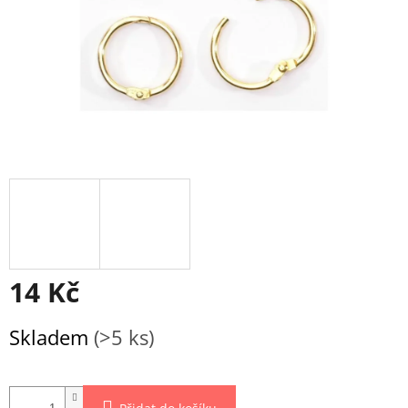
14 Kč
Měrná
Skladem
(>5 ks)
cena: