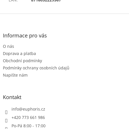
Z
á
p
a
Informace pro vás
t
O nás
í
Doprava a platba
Obchodní podmínky
Podmínky ochrany osobních údajů
Napište nám
Kontakt
info
@
euphoris.cz
+420 773 661 986
Po-Pá 8:00 - 17:00