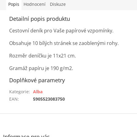
Popis
Hodnocení
Diskuze
Detailní popis produktu
Cestovní deník pro Vaše papírové vzpomínky.
Obsahuje 10 bílých stránek se zaoblenými rohy.
Rozměr deníčku je 11x21 cm.
Gramáž papíru je 190 g/m2.
Doplňkové parametry
Kategorie
:
Alba
EAN
:
5905523083750
Z
á
p
a
Informace pro vás