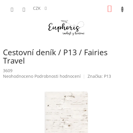
Přejít
NÁKUP
na
CZK
obsah
KOŠÍK
Cestovní deník / P13 / Fairies
Travel
3609
Průměrné
Neohodnoceno
Podrobnosti hodnocení
Značka:
P13
hodnocení
produktu
je
0,0
z
5
hvězdiček.