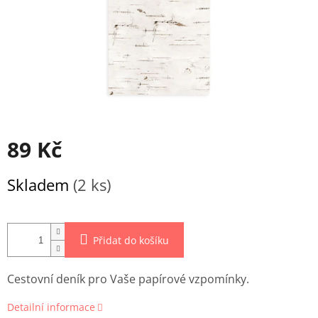
89 Kč
Měrná
Skladem
(2 ks)
cena:
Přidat do košíku
Cestovní deník pro Vaše papírové vzpomínky.
Detailní informace