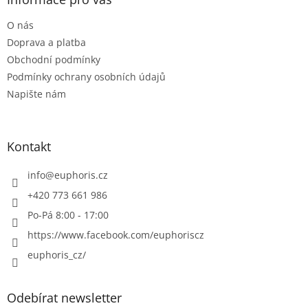
t
O nás
í
Doprava a platba
Obchodní podmínky
Podmínky ochrany osobních údajů
Napište nám
Kontakt
info
@
euphoris.cz
+420 773 661 986
Po-Pá 8:00 - 17:00
https://www.facebook.com/euphoriscz
euphoris_cz/
Odebírat newsletter