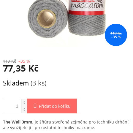
119 Kč
–35 %
119 Kč
–35 %
77,35 Kč
Měrná
Skladem
(3 ks)
cena:
Přidat do košíku
The Wall 3mm,
je šňůra stvořená zejména pro techniku drhání,
ale využijete jí i pro ostatní techniky macrame.