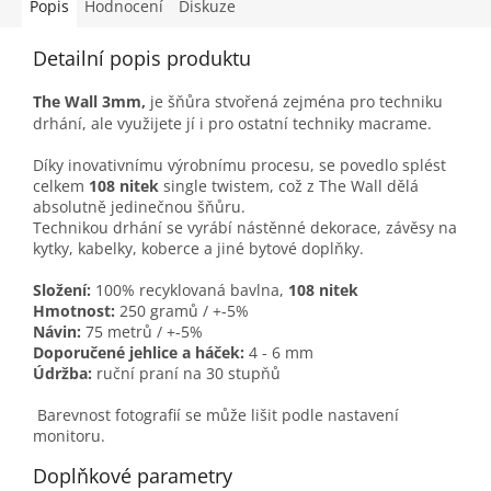
Popis
Hodnocení
Diskuze
Detailní popis produktu
The Wall 3mm,
je šňůra stvořená zejména pro techniku
drhání, ale využijete jí i pro ostatní techniky macrame.
Díky inovativnímu výrobnímu procesu, se povedlo splést
celkem
108 nitek
single twistem, což z The Wall dělá
absolutně jedinečnou šňůru.
Technikou drhání se vyrábí nástěnné dekorace, závěsy na
kytky, kabelky, koberce a jiné bytové doplňky.
Složení:
100% recyklovaná bavlna,
108 nitek
Hmotnost:
250 gramů / +-5%
Návin:
75 metrů / +-5%
Doporučené jehlice a háček:
4 - 6 mm
Údržba:
ruční praní na 30 stupňů
Barevnost fotografií se může lišit podle nastavení
monitoru.
Doplňkové parametry