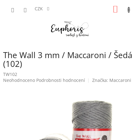
Přejít
NÁKUP
na
CZK
obsah
KOŠÍK
The Wall 3 mm / Maccaroni / Šedá
(102)
TW102
Průměrné
Neohodnoceno
Podrobnosti hodnocení
Značka:
Maccaroni
hodnocení
produktu
je
0,0
z
5
hvězdiček.