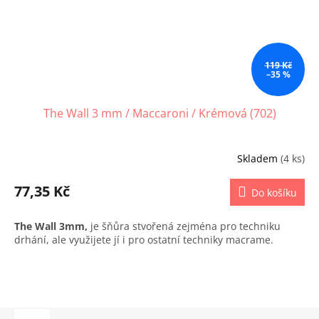
119 Kč
–35 %
The Wall 3 mm / Maccaroni / Krémová (702)
Skladem
(4 ks)
77,35 Kč
Do košíku
The Wall 3mm,
je šňůra stvořená zejména pro techniku
drhání, ale využijete jí i pro ostatní techniky macrame.