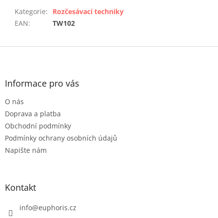
Kategorie
:
Rozčesávací techniky
EAN
:
TW102
Z
á
p
a
Informace pro vás
t
O nás
í
Doprava a platba
Obchodní podmínky
Podmínky ochrany osobních údajů
Napište nám
Kontakt
info
@
euphoris.cz