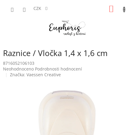
Přejít
NÁKUP
na
CZK
obsah
KOŠÍK
Raznice / Vločka 1,4 x 1,6 cm
8716052106103
Průměrné
Neohodnoceno
Podrobnosti hodnocení
hodnocení
Značka:
Vaessen Creative
produktu
je
0,0
z
5
hvězdiček.