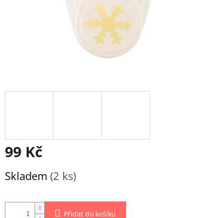
99 Kč
Měrná
Skladem
(2 ks)
cena:
Přidat do košíku