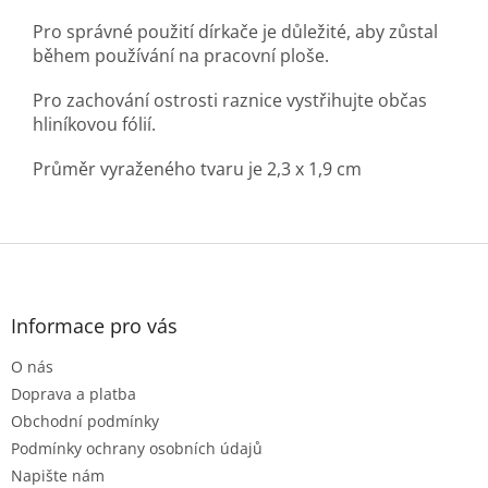
Pro správné použití dírkače je důležité, aby zůstal
během používání na pracovní ploše.
Pro zachování ostrosti raznice vystřihujte občas
hliníkovou fólií.
Průměr vyraženého tvaru je 2,3 x 1,9 cm
Z
á
p
a
Informace pro vás
t
O nás
í
Doprava a platba
Obchodní podmínky
Podmínky ochrany osobních údajů
Napište nám