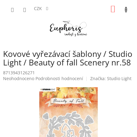
Přejít
NÁKUP
na
CZK
obsah
KOŠÍK
Kovové vyřezávací šablony / Studio
Light / Beauty of fall Scenery nr.58
8713943126271
Průměrné
Neohodnoceno
Podrobnosti hodnocení
Značka:
Studio Light
hodnocení
produktu
je
0,0
z
5
hvězdiček.