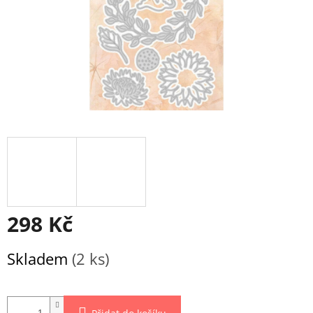
298 Kč
Měrná
Skladem
(2 ks)
cena: