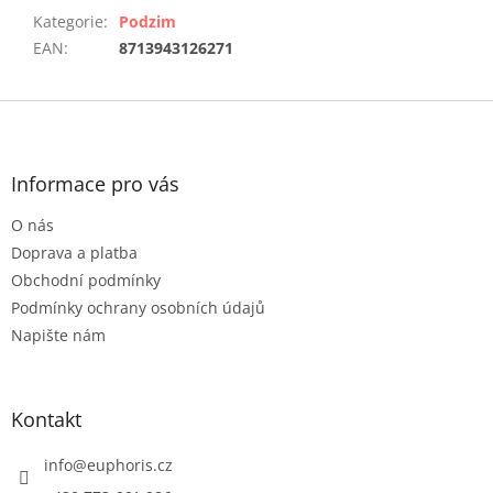
Kategorie
:
Podzim
EAN
:
8713943126271
Z
á
p
a
Informace pro vás
t
O nás
í
Doprava a platba
Obchodní podmínky
Podmínky ochrany osobních údajů
Napište nám
Kontakt
info
@
euphoris.cz