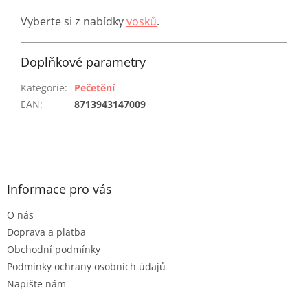
Vyberte si z nabídky
vosků
.
Doplňkové parametry
Kategorie
:
Pečetění
EAN
:
8713943147009
Z
á
p
a
Informace pro vás
t
O nás
í
Doprava a platba
Obchodní podmínky
Podmínky ochrany osobních údajů
Napište nám