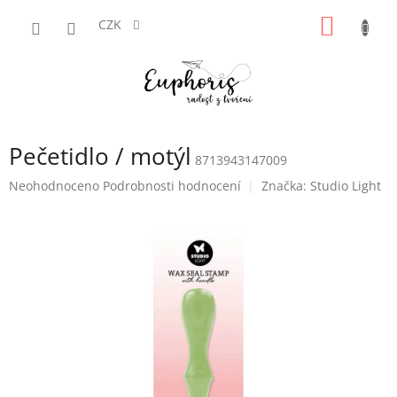
Přejít
NÁKUP
na
CZK
obsah
KOŠÍK
Pečetidlo / motýl
8713943147009
Průměrné
Neohodnoceno
Podrobnosti hodnocení
Značka:
Studio Light
hodnocení
produktu
je
0,0
z
5
hvězdiček.