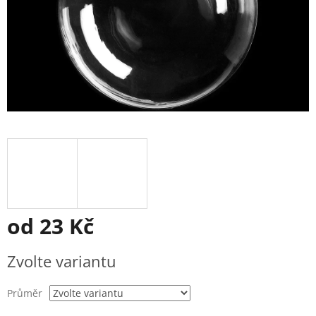
od
23 Kč
Měrná
Zvolte variantu
cena:
Průměr