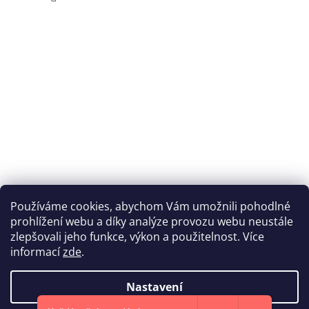
Používáme cookies, abychom Vám umožnili pohodlné
prohlížení webu a díky analýze provozu webu neustále
Katka Hromasová Foto
zlepšovali jeho funkce, výkon a použitelnost. Více
informací
zde
.
Nastavení
Vytvořil Shoptet