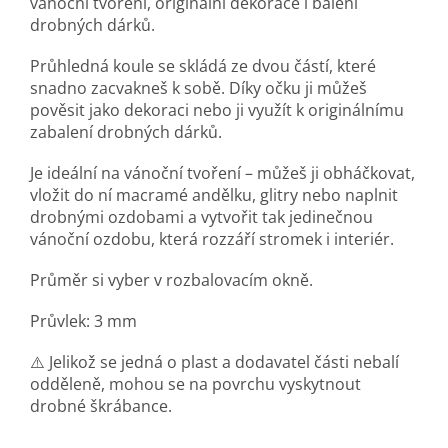
vánoční tvoření, originální dekorace i balení
drobných dárků.
Průhledná koule se skládá ze dvou částí, které
snadno zacvakneš k sobě. Díky očku ji můžeš
pověsit jako dekoraci nebo ji využít k originálnímu
zabalení drobných dárků.
Je ideální na vánoční tvoření – můžeš ji obháčkovat,
vložit do ní macramé andělku, glitry nebo naplnit
drobnými ozdobami a vytvořit tak jedinečnou
vánoční ozdobu, která rozzáří stromek i interiér.
Průměr si vyber v rozbalovacím okně.
Průvlek: 3 mm
⚠️ Jelikož se jedná o plast a dodavatel části nebalí
odděleně, mohou se na povrchu vyskytnout
drobné škrábance.