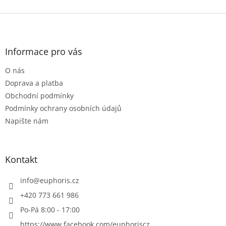
Z
á
p
a
Informace pro vás
t
O nás
í
Doprava a platba
Obchodní podmínky
Podmínky ochrany osobních údajů
Napište nám
Kontakt
info
@
euphoris.cz
+420 773 661 986
Po-Pá 8:00 - 17:00
https://www.facebook.com/euphoriscz