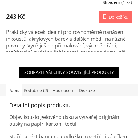
Skladem
(1 ks)
243 Kč
Do košíku
Praktický váleček ideální pro rovnoměrné nanášení
inkoustů, akrylových barev a dalších médií na různé
povrchy. Využiješ ho při malování, výrobě přání,
razítkování, práci se šablonami, scrapbookingu i při
aplikaci vinylu a fólií na řezací podložku.
ZOBRAZIT VŠECHNY SOUVISEJÍCÍ PRODUKTY
Popis
Podobné (2)
Hodnocení
Diskuze
Detailní popis produktu
Objev kouzlo gelového tisku a vytvářej originální
otisky na papír, karton i textil.
Stačí nanést barvu na podložku, rozetřít ji válečkem