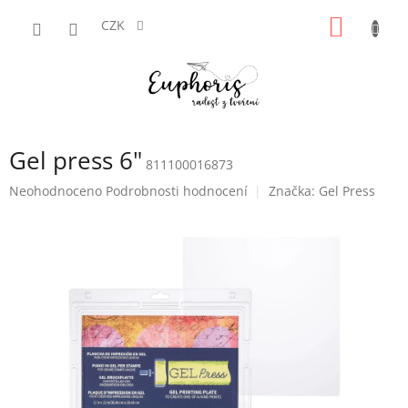
Přejít
NÁKUP
na
CZK
obsah
KOŠÍK
Gel press 6"
811100016873
Průměrné
Neohodnoceno
Podrobnosti hodnocení
Značka:
Gel Press
hodnocení
produktu
je
0,0
z
5
hvězdiček.