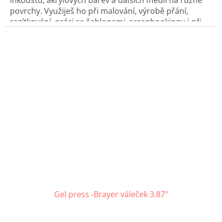
inkoustů, akrylových barev a dalších médií na různé
povrchy. Využiješ ho při malování, výrobě přání,
razítkování, práci se šablonami, scrapbookingu i při
aplikaci vinylu a fólií na řezací podložku.
Gel press -Brayer váleček 3.87"