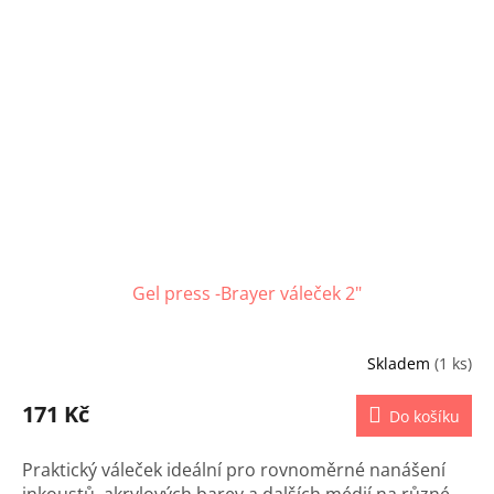
Gel press -Brayer váleček 2"
Skladem
(1 ks)
171 Kč
Do košíku
Praktický váleček ideální pro rovnoměrné nanášení