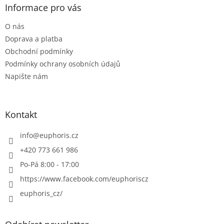
a
Informace pro vás
t
O nás
í
Doprava a platba
Obchodní podmínky
Podmínky ochrany osobních údajů
Napište nám
Kontakt
info
@
euphoris.cz
+420 773 661 986
Po-Pá 8:00 - 17:00
https://www.facebook.com/euphoriscz
euphoris_cz/