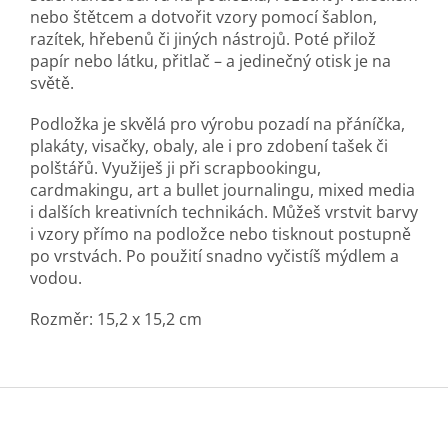
nebo štětcem a dotvořit vzory pomocí šablon,
razítek, hřebenů či jiných nástrojů. Poté přilož
papír nebo látku, přitlač – a jedinečný otisk je na
světě.
Podložka je skvělá pro výrobu pozadí na přáníčka,
plakáty, visačky, obaly, ale i pro zdobení tašek či
polštářů. Využiješ ji při scrapbookingu,
cardmakingu, art a bullet journalingu, mixed media
i dalších kreativních technikách. Můžeš vrstvit barvy
i vzory přímo na podložce nebo tisknout postupně
po vrstvách. Po použití snadno vyčistíš mýdlem a
vodou.
Rozměr: 15,2 x 15,2 cm
Z
á
p