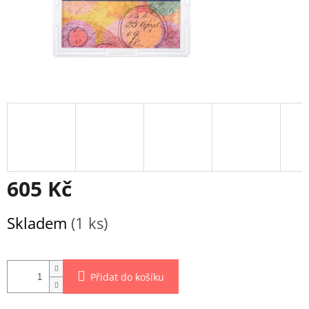
605 Kč
Měrná
Skladem
(1 ks)
cena:
Přidat do košíku