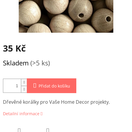
35 Kč
Měrná
Skladem
(>5 ks)
cena:
Přidat do košíku
Dřevěné korálky pro Vaše Home Decor projekty.
Detailní informace