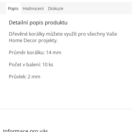
Popis
Hodnocení
Diskuze
Detailní popis produktu
Dřevěné korálky můžete využít pro všechny Vaše
Home Decor projekty.
Průměr korálku: 14 mm
Počet v balení: 10 ks
Průvlek: 2 mm
Z
á
p
a
Informace pro vás