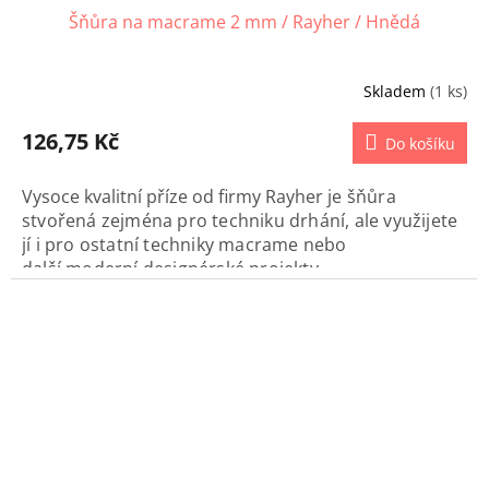
Šňůra na macrame 2 mm / Rayher / Hnědá
Skladem
(1 ks)
126,75 Kč
Do košíku
Vysoce kvalitní příze od firmy Rayher
je šňůra
stvořená zejména pro techniku drhání, ale využijete
jí i pro ostatní techniky macrame nebo
další moderní designérské projekty..