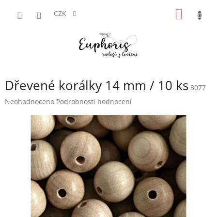
Přejít
NÁKUP
na
CZK
obsah
KOŠÍK
Dřevené korálky 14 mm / 10 ks
3077
Průměrné
Neohodnoceno
Podrobnosti hodnocení
hodnocení
produktu
je
0,0
z
5
hvězdiček.