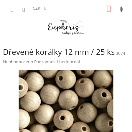
Přejít
NÁKUP
na
CZK
obsah
KOŠÍK
Dřevené korálky 12 mm / 25 ks
3074
Průměrné
Neohodnoceno
Podrobnosti hodnocení
hodnocení
produktu
je
0,0
z
5
hvězdiček.