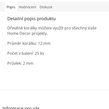
Popis
Hodnocení
Diskuze
Detailní popis produktu
Dřevěné korálky můžete využít pro všechny Vaše
Home Decor projekty.
Průměr korálku: 12 mm
Počet v balení: 25 ks
Průvlek: 2 mm
Z
á
p
a
Informace pro vás