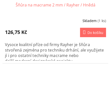
Šňůra na macrame 2 mm / Rayher / Hnědá
Skladem
(1 ks)
126,75 Kč
Do košíku
Vysoce kvalitní příze od firmy Rayher
je šňůra
stvořená zejména pro techniku drhání, ale využijete
jí i pro ostatní techniky macrame nebo
další moderní designérské projekty..