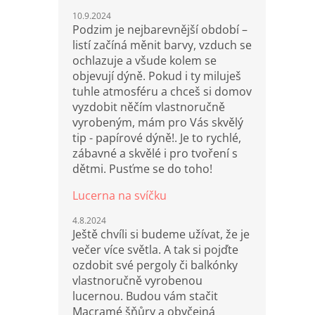
10.9.2024
Podzim je nejbarevnější období –
listí začíná měnit barvy, vzduch se
ochlazuje a všude kolem se
objevují dýně. Pokud i ty miluješ
tuhle atmosféru a chceš si domov
vyzdobit něčím vlastnoručně
vyrobeným, mám pro Vás skvělý
tip - papírové dýně!. Je to rychlé,
zábavné a skvělé i pro tvoření s
dětmi. Pusťme se do toho!
Lucerna na svíčku
4.8.2024
Ještě chvíli si budeme užívat, že je
večer více světla. A tak si pojďte
ozdobit své pergoly či balkónky
vlastnoručně vyrobenou
lucernou. Budou vám stačit
Macramé šňůry a obyčejná