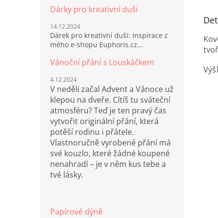
Dárky pro kreativní duši
Det
14.12.2024
Dárek pro kreativní duši: Inspirace z
Kov
mého e-shopu Euphoris.cz...
tvoř
Vánoční přání s Louskáčkem
Výš
4.12.2024
V neděli začal Advent a Vánoce už
klepou na dveře. Cítíš tu sváteční
atmosféru? Teď je ten pravý čas
vytvořit originální přání, která
potěší rodinu i přátele.
Vlastnoručně vyrobené přání má
své kouzlo, které žádné koupené
nenahradí – je v něm kus tebe a
tvé lásky.
Papírové dýně