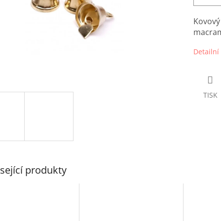
Kovový 
macram
Detailní
TISK
sející produkty