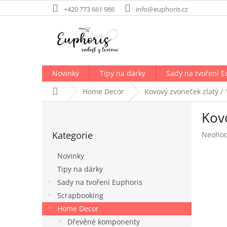
Přejít
+420 773 661 986
info@euphoris.cz
na
obsah
Novinky
Tipy na dárky
Sady na tvoření E
Domů
Home Decor
Kovový zvoneček zlatý /
P
Kov
o
Přeskočit
s
Kategorie
Průměr
Neoho
kategorie
t
hodnoc
r
produk
Novinky
a
je
Tipy na dárky
n
0,0
Sady na tvoření Euphoris
z
n
5
í
Scrapbooking
hvězdič
p
Home Decor
a
Dřevěné komponenty