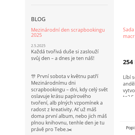
BLOG
Sada 
Mezinárodní den scrapbookingu
2025
macr
2.5.2025
Každá tvořivá duše si zaslouží
svůj den – a dnes je ten náš!
254
🎊 První sobota v květnu patří
Líbí
Mezinárodnímu dni
anděl
scrapbookingu – dni, kdy celý svět
vytvo
oslavuje krásu papírového
to? 
tvoření, alb plných vzpomínek a
sado
radost z kreativity. Ať už máš
zvlád
doma první album, nebo jich máš
plnou knihovnu, tenhle den je tu
Popi
právě pro Tebe.✂️