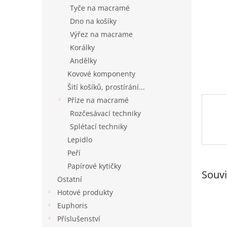
n
Tyče na macramé
e
Dno na košíky
l
Výřez na macrame
Korálky
Andělky
Kovové komponenty
Šití košíků, prostírání...
Příze na macramé
Rozčesávací techniky
Splétací techniky
Lepidlo
Peří
Papírové kytičky
Souvi
Ostatní
Hotové produkty
Euphoris
Příslušenství