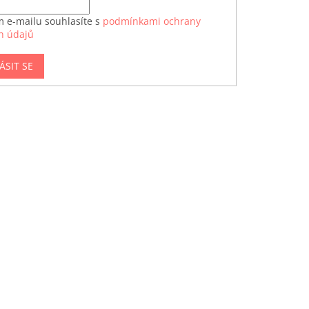
m e-mailu souhlasíte s
podmínkami ochrany
h údajů
ÁSIT SE