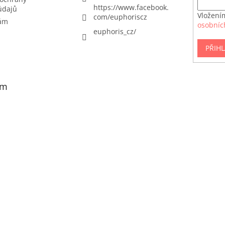
https://www.facebook.
údajů
Vložení
com/euphoriscz
nám
osobníc
euphoris_cz/
PŘIHL
am