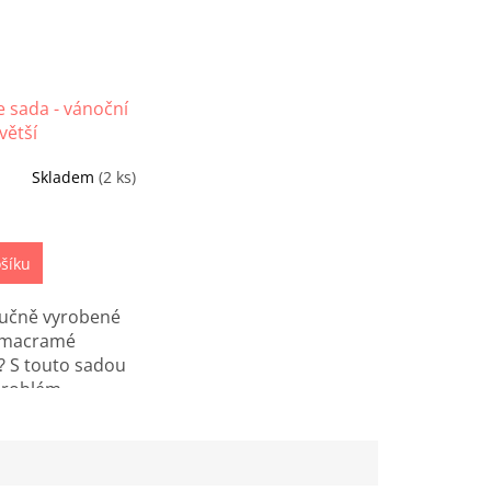
 sada - vánoční
větší
Skladem
(2 ks)
šíku
ručně vyrobené
 macramé
 S touto sadou
problém.