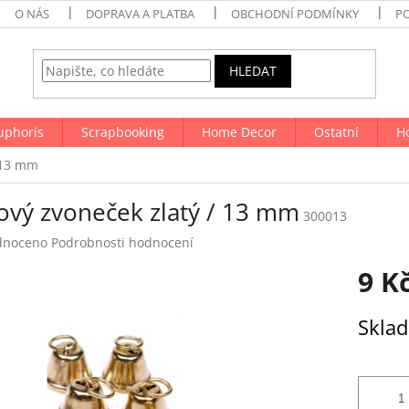
O NÁS
DOPRAVA A PLATBA
OBCHODNÍ PODMÍNKY
P
HLEDAT
uphoris
Scrapbooking
Home Decor
Ostatní
H
 13 mm
ový zvoneček zlatý / 13 mm
300013
né
dnoceno
Podrobnosti hodnocení
ení
9 K
tu
Měrná
Skla
cena:
ek.