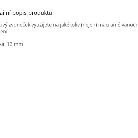
ailní popis produktu
ový zvoneček využijete na jakékoliv (nejen) macramé vánočn
ení.
ka: 13 mm