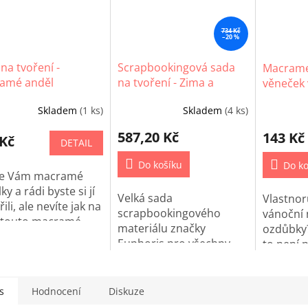
734 Kč
–20 %
na tvoření -
Scrapbookingová sada
Macrame
amé anděl
na tvoření - Zima a
věneček 
Vánoce
Skladem
(1 ks)
Skladem
(4 ks)
587,20 Kč
143 Kč
 Kč
DETAIL
Do košíku
Do ko
 se Vám macramé
ky a rádi byste si jí
Velká sada
Vlastno
řili, ale nevíte jak na
scrapbookingového
vánoční
S touto macramé
materiálu značky
ozdůbky?
u to hravě
Euphoris pro všechny
to není 
nete!
zimní a vánoční projekty!
s
Hodnocení
Diskuze