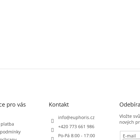
ce pro vás
Kontakt
Odebíra
Vložte sv
info
@
euphoris.cz
nových p
 platba
+420 773 661 986
 podmínky
Po-Pá 8:00 - 17:00
E-mail
ochrany