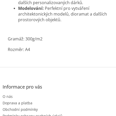
dalších personalizovaných dárků.
Modelování:
Perfektní pro vytváření
architektonických modelů, dioramat a dalších
prostorových objektů.
Gramáž: 300g/m2
Rozměr: A4
Z
á
p
a
Informace pro vás
t
O nás
í
Doprava a platba
Obchodní podmínky
Podmínky ochrany osobních údajů