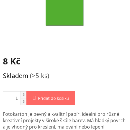
8 Kč
Měrná
Skladem
(>5 ks)
cena:
Přidat do košíku
Fotokarton je pevný a kvalitní papír, ideální pro různé
kreativní projekty v široké škále barev. Má hladký povrch
a je vhodný pro kreslení, malování nebo lepení.