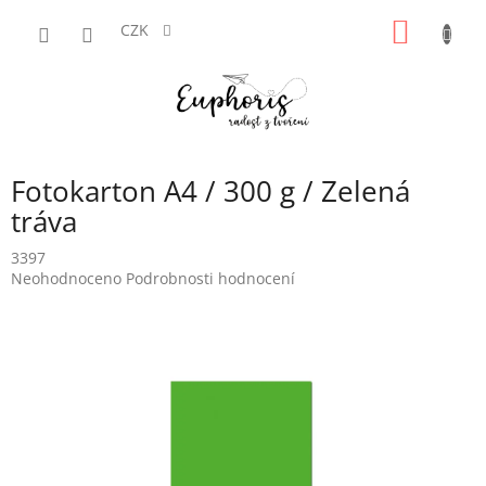
Přejít
NÁKUP
na
CZK
obsah
KOŠÍK
Fotokarton A4 / 300 g / Zelená
tráva
3397
Průměrné
Neohodnoceno
Podrobnosti hodnocení
hodnocení
produktu
je
0,0
z
5
hvězdiček.