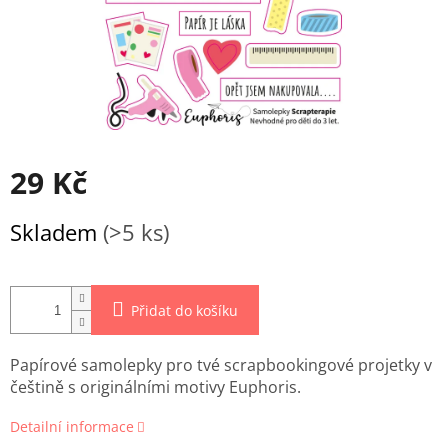
29 Kč
Měrná
Skladem
(>5 ks)
cena:
Přidat do košíku
Papírové samolepky pro tvé scrapbookingové projetky v
češtině s originálními motivy Euphoris.
Detailní informace