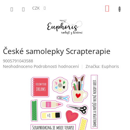
Přejít
NÁKUP
na
CZK
obsah
KOŠÍK
České samolepky Scrapterapie
9005791043588
Průměrné
Neohodnoceno
Podrobnosti hodnocení
Značka:
Euphoris
hodnocení
produktu
je
0,0
z
5
hvězdiček.