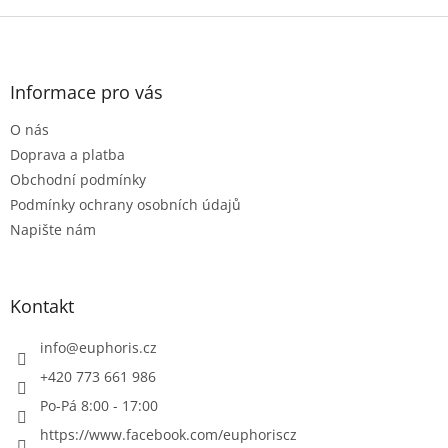
Z
á
p
a
Informace pro vás
t
O nás
í
Doprava a platba
Obchodní podmínky
Podmínky ochrany osobních údajů
Napište nám
Kontakt
info
@
euphoris.cz
+420 773 661 986
Po-Pá 8:00 - 17:00
https://www.facebook.com/euphoriscz