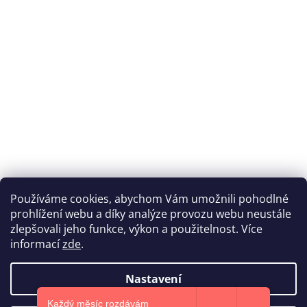
Používáme cookies, abychom Vám umožnili pohodlné
prohlížení webu a díky analýze provozu webu neustále
Katka Hromasová Foto
zlepšovali jeho funkce, výkon a použitelnost. Více
informací
zde
.
Nastavení
Vytvořil Shoptet
Každý měsíc rozdávám