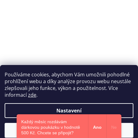
Používáme cookies, abychom Vám umožnili pohodlné
prohlížení webu a díky analýze provozu webu neustále
Katka Hromasová Foto
zlepšovali jeho funkce, výkon a použitelnost. Více
informací
zde
.
Nastavení
Vytvořil Shoptet
Každý měsíc rozdávám
dárkovou poukázku v hodnotě
Ano
Ne
Souhlasím
Copyright 2026
Euphoris.cz
. Všechna práva vyhrazena.
500 Kč.​ Chcete se připojit?