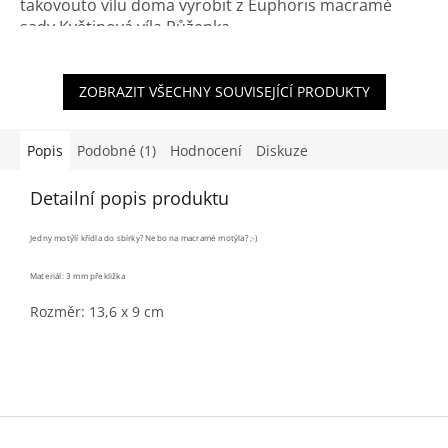
takovouto vílu doma vyrobit z Euphoris macramé
sady Květinová víla Růženka.
ZOBRAZIT VŠECHNY SOUVISEJÍCÍ PRODUKTY
Popis
Podobné (1)
Hodnocení
Diskuze
Detailní popis produktu
Jedny motýlí křídla do sbírky? Nebo na macramé motýla? ;-)
Materiál: 3 mm překližka
Rozměr: 13,6 x 9 cm
Z
á