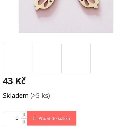
43 Kč
Měrná
Skladem
(>5 ks)
cena:
Přidat do košíku