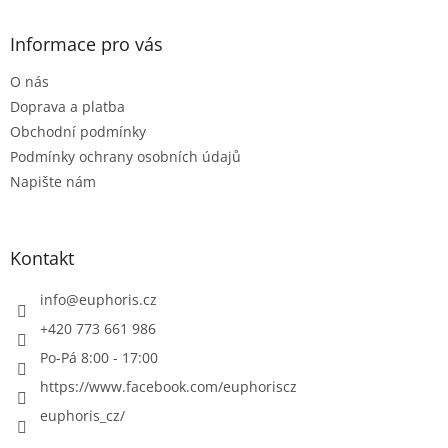
p
a
Informace pro vás
t
O nás
í
Doprava a platba
Obchodní podmínky
Podmínky ochrany osobních údajů
Napište nám
Kontakt
info
@
euphoris.cz
+420 773 661 986
Po-Pá 8:00 - 17:00
https://www.facebook.com/euphoriscz
euphoris_cz/