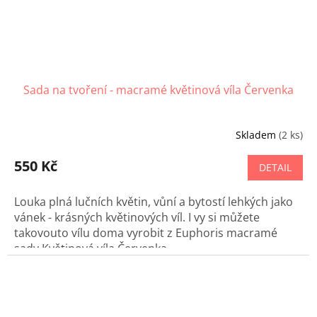
Sada na tvoření - macramé květinová víla Červenka
Skladem
(2 ks)
550 Kč
DETAIL
Louka plná lučních květin, vůní a bytostí lehkých jako
vánek - krásných květinových víl. I vy si můžete
takovouto vílu doma vyrobit z Euphoris macramé
sady Květinová víla Červenka.