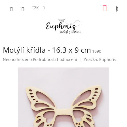
Přejít
NÁKUP
na
CZK
obsah
KOŠÍK
Motýlí křídla - 16,3 x 9 cm
1690
Průměrné
Neohodnoceno
Podrobnosti hodnocení
Značka:
Euphoris
hodnocení
produktu
je
0,0
z
5
hvězdiček.