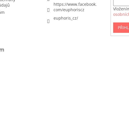
https://www.facebook.
údajů
Vložení
com/euphoriscz
nám
osobníc
euphoris_cz/
PŘIHL
am