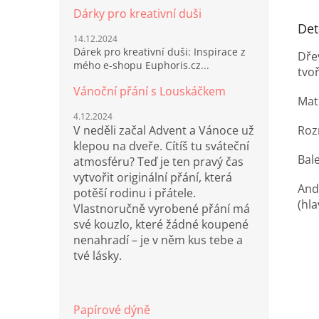
Dárky pro kreativní duši
Det
14.12.2024
Dárek pro kreativní duši: Inspirace z
Dře
mého e-shopu Euphoris.cz...
tvo
Vánoční přání s Louskáčkem
Mat
4.12.2024
Roz
V neděli začal Advent a Vánoce už
klepou na dveře. Cítíš tu sváteční
Bal
atmosféru? Teď je ten pravý čas
vytvořit originální přání, která
Andě
potěší rodinu i přátele.
(hla
Vlastnoručně vyrobené přání má
své kouzlo, které žádné koupené
nenahradí – je v něm kus tebe a
tvé lásky.
Papírové dýně