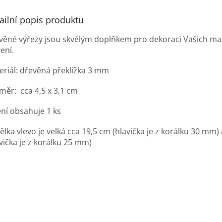
ailní popis produktu
věné výřezy jsou skvělým doplňkem pro dekoraci Vašich m
ření.
eriál: dřevěná překližka 3 mm
měr: cca 4,5 x 3,1 cm
ení obsahuje 1 ks
lka vlevo je velká cca 19,5 cm (hlavička je z korálku 30 mm)
vička je z korálku 25 mm)