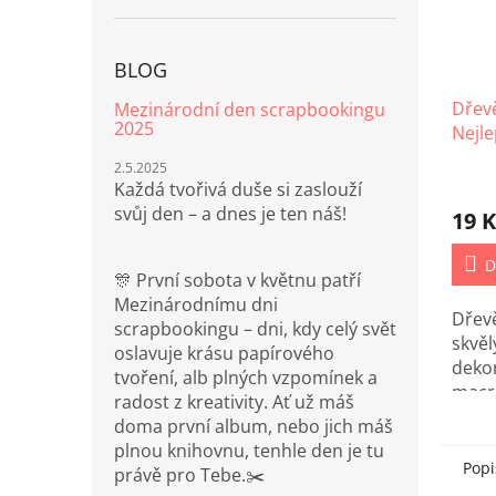
BLOG
Dřevě
Mezinárodní den scrapbookingu
2025
Nejl
2.5.2025
Každá tvořivá duše si zaslouží
svůj den – a dnes je ten náš!
19 K
D
🎊 První sobota v květnu patří
Mezinárodnímu dni
Dřevě
scrapbookingu – dni, kdy celý svět
skvě
oslavuje krásu papírového
dekor
tvoření, alb plných vzpomínek a
macr
radost z kreativity. Ať už máš
jiné
doma první album, nebo jich máš
tvoře
plnou knihovnu, tenhle den je tu
Popi
právě pro Tebe.✂️