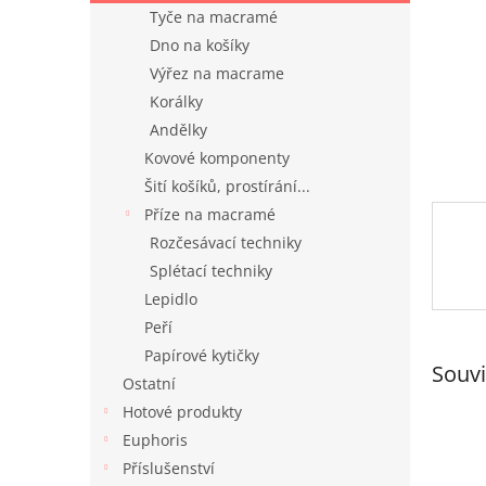
n
Tyče na macramé
e
Dno na košíky
l
Výřez na macrame
Korálky
Andělky
Kovové komponenty
Šití košíků, prostírání...
Příze na macramé
Rozčesávací techniky
Splétací techniky
Lepidlo
Peří
Papírové kytičky
Souvi
Ostatní
Hotové produkty
Euphoris
Příslušenství