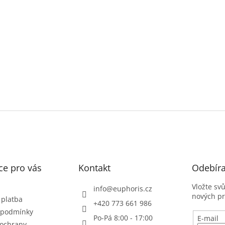
ce pro vás
Kontakt
Odebíra
Vložte sv
info
@
euphoris.cz
nových p
 platba
+420 773 661 986
 podmínky
Po-Pá 8:00 - 17:00
E-mail
ochrany