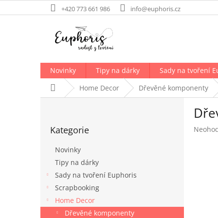
Přejít
+420 773 661 986
info@euphoris.cz
na
obsah
Novinky
Tipy na dárky
Sady na tvoření E
Domů
Home Decor
Dřevěné komponenty
P
Dřev
o
Přeskočit
s
Kategorie
Průměr
Neoho
kategorie
t
hodnoc
r
produk
Novinky
a
je
Tipy na dárky
n
0,0
Sady na tvoření Euphoris
z
n
5
í
Scrapbooking
hvězdič
p
Home Decor
a
Dřevěné komponenty