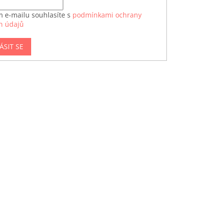
m e-mailu souhlasíte s
podmínkami ochrany
h údajů
ÁSIT SE