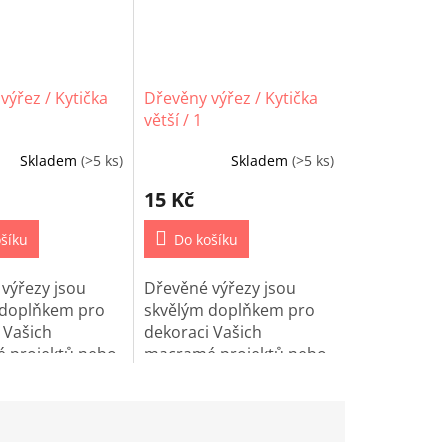
výřez / Kytička
Dřevěny výřez / Kytička
1
větší / 1
Skladem
(>5 ks)
Skladem
(>5 ks)
15 Kč
šíku
Do košíku
výřezy jsou
Dřevěné výřezy jsou
 doplňkem pro
skvělým doplňkem pro
 Vašich
dekoraci Vašich
 projektů nebo
macramé projektů nebo
me Decor
jiné Home Decor
tvoření.