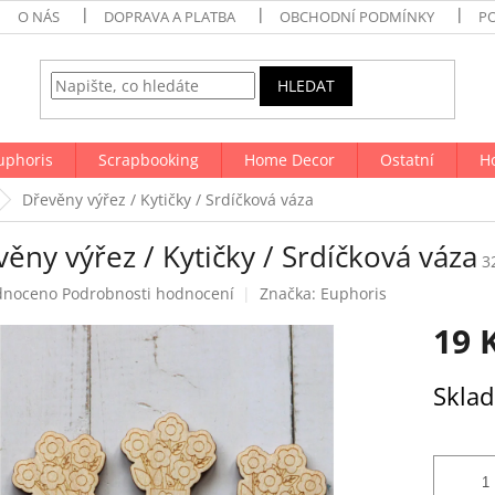
O NÁS
DOPRAVA A PLATBA
OBCHODNÍ PODMÍNKY
P
HLEDAT
uphoris
Scrapbooking
Home Decor
Ostatní
H
Dřevěny výřez / Kytičky / Srdíčková váza
ěny výřez / Kytičky / Srdíčková váza
3
né
dnoceno
Podrobnosti hodnocení
Značka:
Euphoris
ení
19 
tu
Měrná
Skla
cena:
ek.