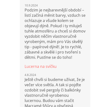
10.9.2024
Podzim je nejbarevnější období –
listí začíná měnit barvy, vzduch se
ochlazuje a všude kolem se
objevují dýně. Pokud i ty miluješ
tuhle atmosféru a chceš si domov
vyzdobit něčím vlastnoručně
vyrobeným, mám pro Vás skvělý
tip - papírové dýně!. Je to rychlé,
zábavné a skvělé i pro tvoření s
dětmi. Pusťme se do toho!
Lucerna na svíčku
4.8.2024
Ještě chvíli si budeme užívat, že je
večer více světla. A tak si pojďte
ozdobit své pergoly či balkónky
vlastnoručně vyrobenou
lucernou. Budou vám stačit
Macramé šňůry a obyčejná