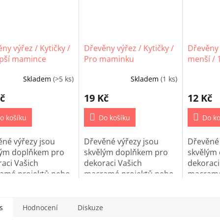
ny výřez / Kytičky /
Dřevěny výřez / Kytičky /
Dřevěny 
epší mamince
Pro maminku
menší / 
Skladem
(>5 ks)
Skladem
(1 ks)
č
19 Kč
12 Kč
o košíku
Do košíku
Do ko
né výřezy jsou
Dřevěné výřezy jsou
Dřevěné 
lým doplňkem pro
skvělým doplňkem pro
skvělým
aci Vašich
dekoraci Vašich
dekoraci
amé projektů nebo
macramé projektů nebo
macramé
 Home Decor
jiné Home Decor
jiné Ho
ní.
tvoření.
tvoření.
s
Hodnocení
Diskuze