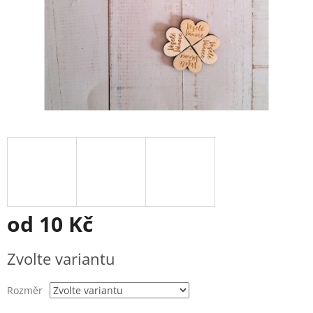
od
10 Kč
Měrná
Zvolte variantu
cena:
Rozměr