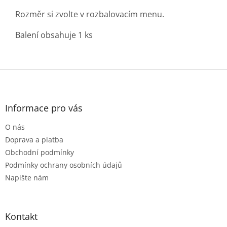
Rozměr si zvolte v rozbalovacím menu.
Balení obsahuje 1 ks
Z
á
p
a
Informace pro vás
t
O nás
í
Doprava a platba
Obchodní podmínky
Podmínky ochrany osobních údajů
Napište nám
Kontakt