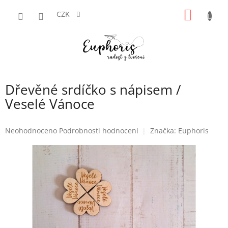
Přejít
NÁKUP
na
CZK
obsah
KOŠÍK
Dřevěné srdíčko s nápisem /
Veselé Vánoce
Průměrné
Neohodnoceno
Podrobnosti hodnocení
Značka:
Euphoris
hodnocení
produktu
je
0,0
z
5
hvězdiček.