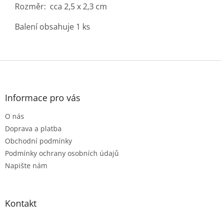
Rozměr: cca 2,5 x 2,3 cm
Balení obsahuje 1 ks
Z
á
p
a
Informace pro vás
t
O nás
í
Doprava a platba
Obchodní podmínky
Podmínky ochrany osobních údajů
Napište nám
Kontakt