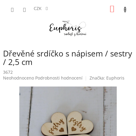
Přejít
NÁKUP
na
CZK
obsah
KOŠÍK
Dřevěné srdíčko s nápisem / sestry
/ 2,5 cm
3672
Průměrné
Neohodnoceno
Podrobnosti hodnocení
Značka:
Euphoris
hodnocení
produktu
je
0,0
z
5
hvězdiček.