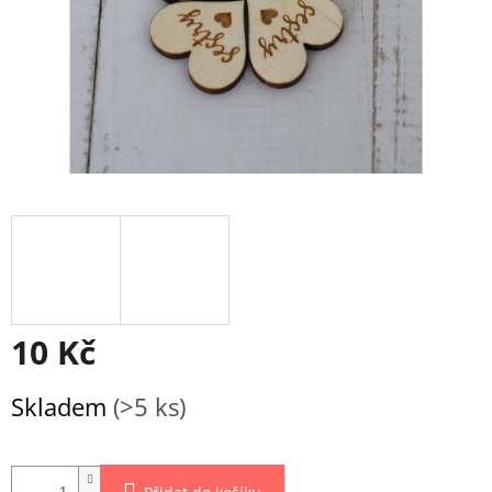
10 Kč
Měrná
Skladem
(>5 ks)
cena: