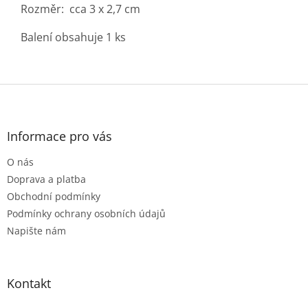
Rozměr: cca 3 x 2,7 cm
Balení obsahuje 1 ks
Z
á
p
a
Informace pro vás
t
O nás
í
Doprava a platba
Obchodní podmínky
Podmínky ochrany osobních údajů
Napište nám
Kontakt