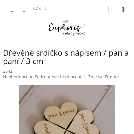
Přejít
NÁKUP
na
CZK
obsah
KOŠÍK
Dřevěné srdíčko s nápisem / pan a
paní / 3 cm
2542
Průměrné
Neohodnoceno
Podrobnosti hodnocení
Značka:
Euphoris
hodnocení
produktu
je
0,0
z
5
hvězdiček.