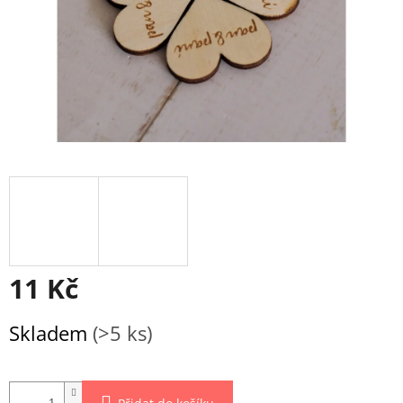
11 Kč
Měrná
Skladem
(>5 ks)
cena: