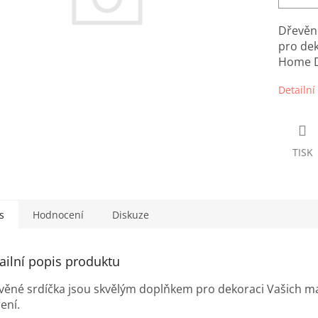
Dřevěn
pro dek
Home D
Detailní
TISK
s
Hodnocení
Diskuze
ailní popis produktu
věné srdíčka jsou skvělým doplňkem pro dekoraci Vašich 
ření.