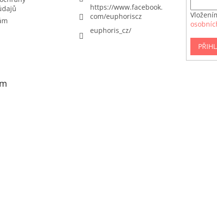
https://www.facebook.
údajů
Vložení
com/euphoriscz
nám
osobníc
euphoris_cz/
PŘIHL
am