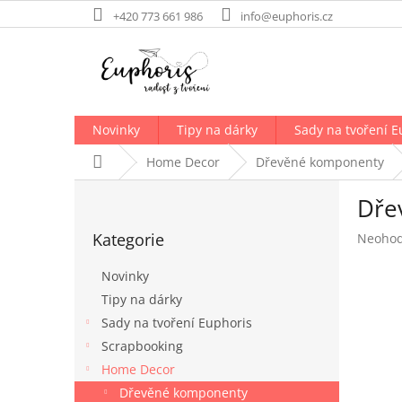
Přejít
+420 773 661 986
info@euphoris.cz
na
obsah
Novinky
Tipy na dárky
Sady na tvoření E
Domů
Home Decor
Dřevěné komponenty
P
Dře
o
Přeskočit
s
Kategorie
Průměr
Neoho
kategorie
t
hodnoc
r
produk
Novinky
a
je
Tipy na dárky
n
0,0
Sady na tvoření Euphoris
z
n
5
í
Scrapbooking
hvězdič
p
Home Decor
a
Dřevěné komponenty