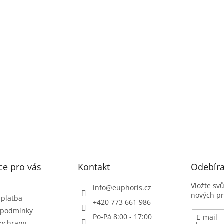
ce pro vás
Kontakt
Odebíra
Vložte sv
info
@
euphoris.cz
nových p
 platba
+420 773 661 986
 podmínky
Po-Pá 8:00 - 17:00
E-mail
ochrany