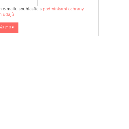
m e-mailu souhlasíte s
podmínkami ochrany
h údajů
ÁSIT SE