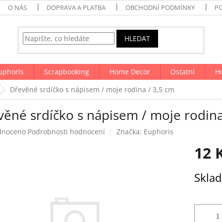
O NÁS
DOPRAVA A PLATBA
OBCHODNÍ PODMÍNKY
P
HLEDAT
uphoris
Scrapbooking
Home Decor
Ostatní
H
Dřevěné srdíčko s nápisem / moje rodina / 3,5 cm
věné srdíčko s nápisem / moje rodina
né
dnoceno
Podrobnosti hodnocení
Značka:
Euphoris
ení
12 
tu
Měrná
Skla
cena:
ek.