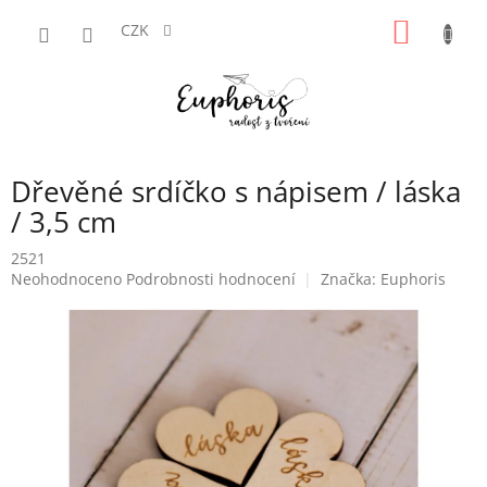
Přejít
NÁKUP
na
CZK
obsah
KOŠÍK
Dřevěné srdíčko s nápisem / láska
/ 3,5 cm
2521
Průměrné
Neohodnoceno
Podrobnosti hodnocení
Značka:
Euphoris
hodnocení
produktu
je
0,0
z
5
hvězdiček.