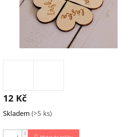
12 Kč
Měrná
Skladem
(>5 ks)
cena: