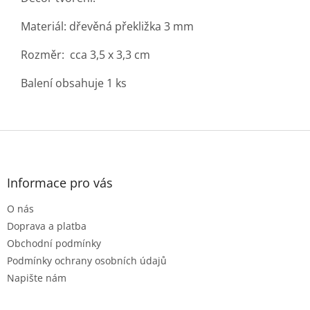
Materiál: dřevěná překližka 3 mm
Rozměr: cca 3,5 x 3,3 cm
Balení obsahuje 1 ks
Z
á
p
a
Informace pro vás
t
O nás
í
Doprava a platba
Obchodní podmínky
Podmínky ochrany osobních údajů
Napište nám