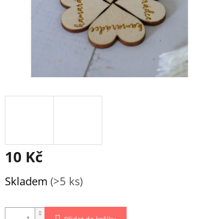
10 Kč
Měrná
Skladem
(>5 ks)
cena: