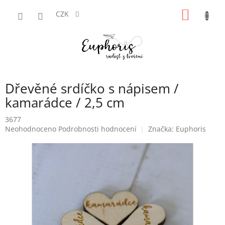
Přejít
NÁKUP
na
CZK
obsah
KOŠÍK
Dřevěné srdíčko s nápisem /
kamarádce / 2,5 cm
3677
Průměrné
Neohodnoceno
Podrobnosti hodnocení
Značka:
Euphoris
hodnocení
produktu
je
0,0
z
5
hvězdiček.