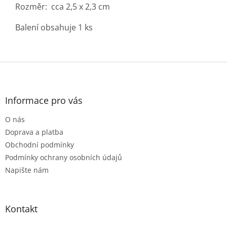
Rozměr: cca 2,5 x 2,3 cm
Balení obsahuje 1 ks
Z
á
p
a
Informace pro vás
t
O nás
í
Doprava a platba
Obchodní podmínky
Podmínky ochrany osobních údajů
Napište nám
Kontakt