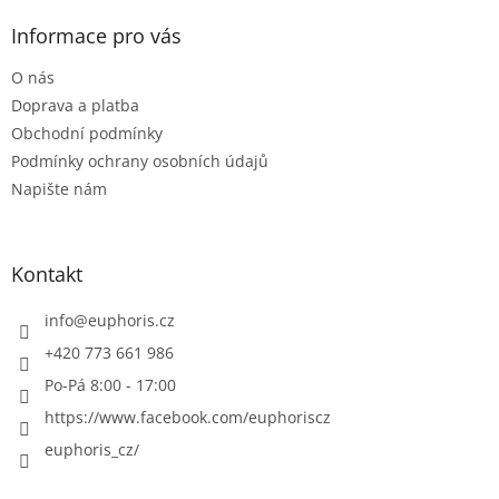
p
a
Informace pro vás
t
O nás
í
Doprava a platba
Obchodní podmínky
Podmínky ochrany osobních údajů
Napište nám
Kontakt
info
@
euphoris.cz
+420 773 661 986
Po-Pá 8:00 - 17:00
https://www.facebook.com/euphoriscz
euphoris_cz/