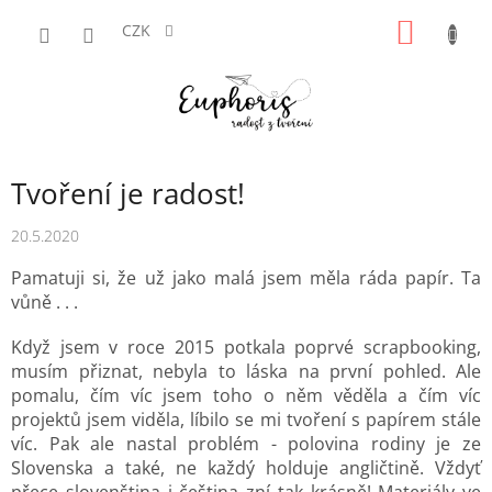
Přejít
NÁKUP
na
CZK
obsah
KOŠÍK
Tvoření je radost!
20.5.2020
Pamatuji si, že už jako malá jsem měla ráda papír. Ta
vůně . . .
Když jsem v roce 2015 potkala poprvé scrapbooking,
musím přiznat, nebyla to láska na první pohled. Ale
pomalu, čím víc jsem toho o něm věděla a čím víc
projektů jsem viděla, líbilo se mi tvoření s papírem stále
víc. Pak ale nastal problém - polovina rodiny je ze
Slovenska a také, ne každý holduje angličtině. Vždyť
přece slovenština i čeština zní tak krásně! Materiály ve