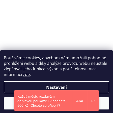
Používáme cookies, abychom Vám umožnili pohodlné
prohlížení webu a díky analýze provozu webu neustále
Katka Hromasová Foto
zlepšovali jeho funkce, výkon a použitelnost. Více
informací
zde
.
Nastavení
Vytvořil Shoptet
Každý měsíc rozdávám
dárkovou poukázku v hodnotě
Ano
Ne
Souhlasím
Copyright 2026
Euphoris.cz
. Všechna práva vyhrazena.
500 Kč.​ Chcete se připojit?