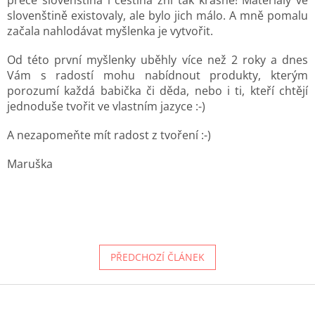
slovenštině existovaly, ale bylo jich málo. A mně pomalu
začala nahlodávat myšlenka je vytvořit.
Od této první myšlenky uběhly více než 2 roky a dnes
Vám s radostí mohu nabídnout produkty, kterým
porozumí každá babička či děda, nebo i ti, kteří chtějí
jednoduše tvořit ve vlastním jazyce :-)
A nezapomeňte mít radost z tvoření :-)
Maruška
PŘEDCHOZÍ ČLÁNEK
Z
á