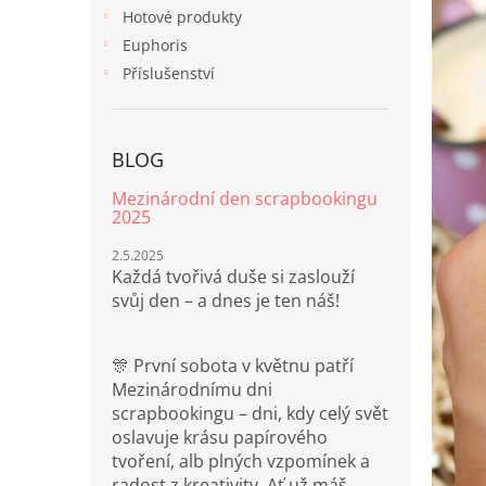
n
Hotové produkty
e
Euphoris
l
Příslušenství
BLOG
Mezinárodní den scrapbookingu
2025
2.5.2025
Každá tvořivá duše si zaslouží
svůj den – a dnes je ten náš!
🎊 První sobota v květnu patří
Mezinárodnímu dni
scrapbookingu – dni, kdy celý svět
oslavuje krásu papírového
tvoření, alb plných vzpomínek a
radost z kreativity. Ať už máš