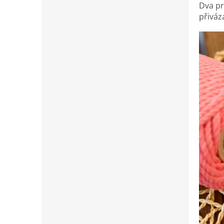
Dva pr
přiváz