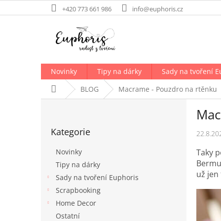
Přejít
+420 773 661 986
info@euphoris.cz
na
obsah
Novinky
Tipy na dárky
Sady na tvoření E
Domů
BLOG
Macrame - Pouzdro na rtěnku
P
Mac
o
Přeskočit
s
Kategorie
kategorie
22.8.20
t
r
Taky p
Novinky
a
Bermud
Tipy na dárky
n
už jen 
Sady na tvoření Euphoris
n
í
Scrapbooking
p
Home Decor
a
Ostatní