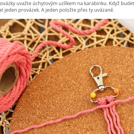
ovázky uvažte úchytovým uzlíkem na karabinku. Když budet
at jeden provázek. A jeden položte přes ty uvázané.