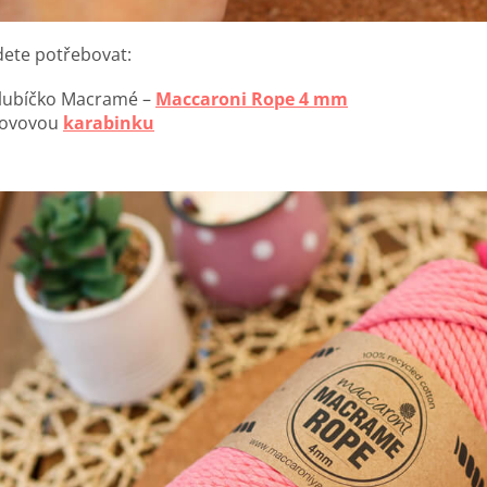
ete potřebovat:
lubíčko Macramé –
Maccaroni Rope 4 mm
ovovou
karabinku