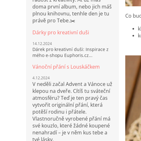
doma první album, nebo jich máš
plnou knihovnu, tenhle den je tu
Co bud
právě pro Tebe.✂️
k
Dárky pro kreativní duši
k
14.12.2024
Dárek pro kreativní duši: Inspirace z
mého e-shopu Euphoris.cz...
Vánoční přání s Louskáčkem
4.12.2024
V neděli začal Advent a Vánoce už
klepou na dveře. Cítíš tu sváteční
atmosféru? Teď je ten pravý čas
vytvořit originální přání, která
potěší rodinu i přátele.
Vlastnoručně vyrobené přání má
své kouzlo, které žádné koupené
nenahradí – je v něm kus tebe a
tvé lásky.