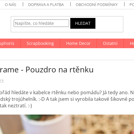
O NÁS
DOPRAVA A PLATBA
OBCHODNÍ PODMÍNKY
P
HLEDAT
uphoris
Scrapbooking
Home Decor
Ostatní
H
rame - Pouzdro na rtěnku
23
ořád hledáte v kabelce rtěnku nebo pomádu? Já tedy ano. N
ský trojúhelník. :-D A tak jsem si vyrobila takové šikovné p
tak neztratí. :-)