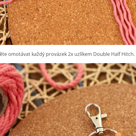
ěte omotávat každý provázek 2x uzlíkem Double Half Hitch.