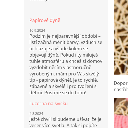
Papírové dýně
10.9.2024
Podzim je nejbarevnější období –
listí začíná měnit barvy, vzduch se
ochlazuje a všude kolem se
objevují dýně. Pokud i ty miluješ
tuhle atmosféru a chceš si domov
vyzdobit něčím vlastnoručně
vyrobeným, mám pro Vás skvělý
tip - papírové dýně!. Je to rychlé,
Doporu
zábavné a skvělé i pro tvoření s
nastří
dětmi. Pusťme se do toho!
Lucerna na svíčku
4.8.2024
Ještě chvíli si budeme užívat, že je
večer více světla. A tak si pojďte