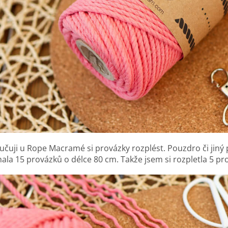
čuji u Rope Macramé si provázky rozplést. Pouzdro či jiný p
hala 15 provázků o délce 80 cm. Takže jsem si rozpletla 5 pr