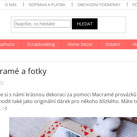
O NÁS
DOPRAVA A PLATBA
OBCHODNÍ PODMÍNKY
P
HLEDAT
uphoris
Scrapbooking
Home Decor
Ostatní
H
ramé a fotky
22
e si s námi krásnou dekoraci za pomoci Macramé provázků
odit také jako originální dárek pro někoho blízkého. Máte to
 :-)