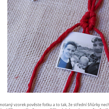
otaný vzorek pověste fotku a to tak, že střední šňůrky necht