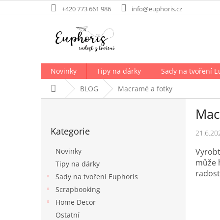
Přejít
+420 773 661 986
info@euphoris.cz
na
obsah
Novinky
Tipy na dárky
Sady na tvoření E
Domů
BLOG
Macramé a fotky
P
Mac
o
Přeskočit
s
Kategorie
kategorie
21.6.20
t
r
Vyrobt
Novinky
a
může h
Tipy na dárky
n
radost.
Sady na tvoření Euphoris
n
í
Scrapbooking
p
Home Decor
a
Ostatní