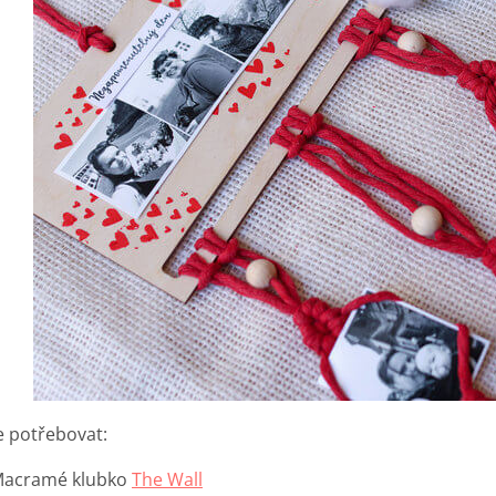
 potřebovat:
acramé klubko
The Wall