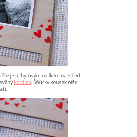
něte je úchytovým uzlíkem na střed
řevěný
korálek
.
Šňůrky kousek níže
at).