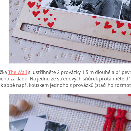
íčka
The Wall
si ustříhněte 2 provázky 1,5 m dlouhé a připev
ého základu. Na jednu ze středových šňůrek protáhněte d
 k sobě např. kouskem jednoho z provázků (stačí ho rozmot