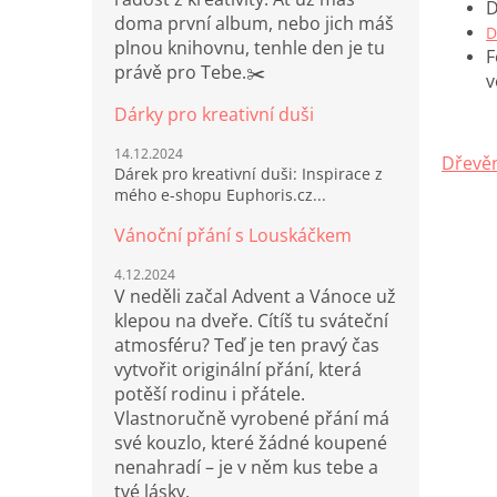
D
doma první album, nebo jich máš
D
plnou knihovnu, tenhle den je tu
F
právě pro Tebe.✂️
v
Dárky pro kreativní duši
14.12.2024
Dřevěn
Dárek pro kreativní duši: Inspirace z
mého e-shopu Euphoris.cz...
Vánoční přání s Louskáčkem
4.12.2024
V neděli začal Advent a Vánoce už
klepou na dveře. Cítíš tu sváteční
atmosféru? Teď je ten pravý čas
vytvořit originální přání, která
potěší rodinu i přátele.
Vlastnoručně vyrobené přání má
své kouzlo, které žádné koupené
nenahradí – je v něm kus tebe a
tvé lásky.