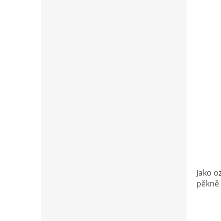
Jako o
pěkně 