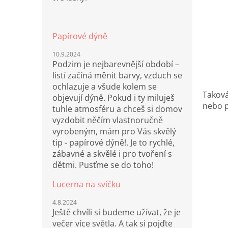
Papírové dýně
10.9.2024
Podzim je nejbarevnější období –
listí začíná měnit barvy, vzduch se
ochlazuje a všude kolem se
Takov
objevují dýně. Pokud i ty miluješ
nebo p
tuhle atmosféru a chceš si domov
vyzdobit něčím vlastnoručně
vyrobeným, mám pro Vás skvělý
tip - papírové dýně!. Je to rychlé,
zábavné a skvělé i pro tvoření s
dětmi. Pusťme se do toho!
Lucerna na svíčku
4.8.2024
Ještě chvíli si budeme užívat, že je
večer více světla. A tak si pojďte