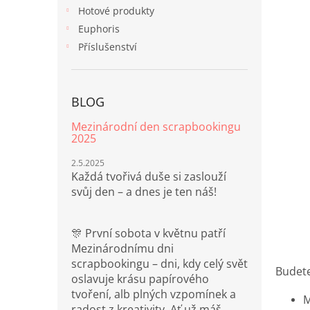
n
Hotové produkty
e
Euphoris
l
Příslušenství
BLOG
Mezinárodní den scrapbookingu
2025
2.5.2025
Každá tvořivá duše si zaslouží
svůj den – a dnes je ten náš!
🎊 První sobota v květnu patří
Mezinárodnímu dni
scrapbookingu – dni, kdy celý svět
Budete
oslavuje krásu papírového
tvoření, alb plných vzpomínek a
M
radost z kreativity. Ať už máš