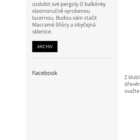
ozdobit své pergoly či balkónky
vlastnoručně vyrobenou
lucernou. Budou vám stačit
Macramé šňůry a obyčejná
sklenice.
ARCHIV
Facebook
Z klub
dřevěn
svažte