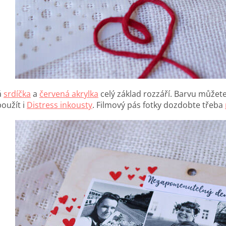
á
srdíčka
a
červená akrylka
celý základ rozzáří. Barvu můžete
oužít i
Distress inkousty
. Filmový pás fotky dozdobte třeba