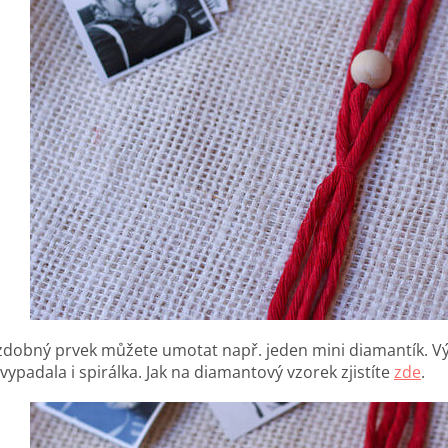
zdobný prvek můžete umotat např. jeden mini diamantík. Výbě
vypadala i spirálka. Jak na diamantový vzorek zjistíte
zde
.