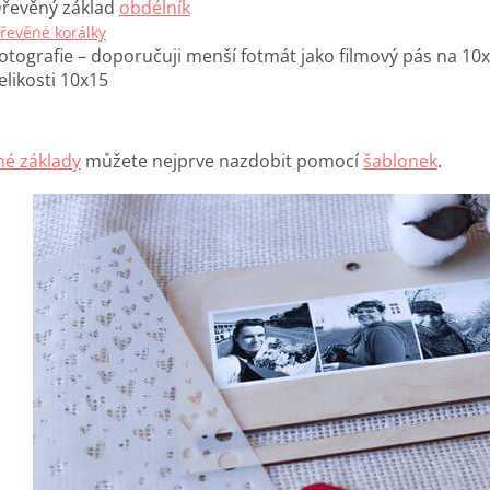
řevěný základ
obdélník
řevěné korálky
otografie – doporučuji menší fotmát jako filmový pás na 10x1
elikosti 10x15
é základy
můžete nejprve nazdobit pomocí
šablonek
.