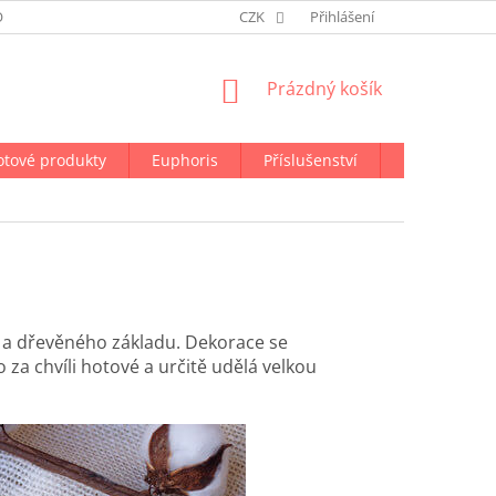
ODMÍNKY OCHRANY OSOBNÍCH ÚDAJŮ
CZK
NAPIŠTE NÁM
Přihlášení
NÁKUPNÍ
Prázdný košík
KOŠÍK
otové produkty
Euphoris
Příslušenství
Doprava a p
 a dřevěného základu. Dekorace se
 za chvíli hotové a určitě udělá velkou