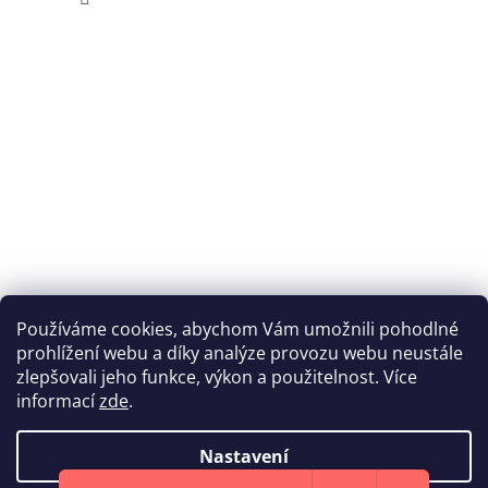
Používáme cookies, abychom Vám umožnili pohodlné
prohlížení webu a díky analýze provozu webu neustále
Katka Hromasová Foto
zlepšovali jeho funkce, výkon a použitelnost. Více
informací
zde
.
Nastavení
Vytvořil Shoptet