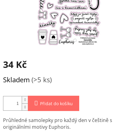
34 Kč
Měrná
Skladem
(>5 ks)
cena:
Přidat do košíku
Průhledné samolepky pro každý den v češtině s
originálními motivy Euphoris.