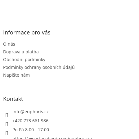
Z
á
p
a
Informace pro vás
t
O nás
í
Doprava a platba
Obchodní podmínky
Podmínky ochrany osobních údajů
Napište nám
Kontakt
info
@
euphoris.cz
+420 773 661 986
Po-Pá 8:00 - 17:00
https://www.facebook.com/euphoriscz