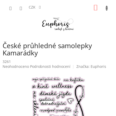
Přejít
NÁKUP
na
CZK
obsah
KOŠÍK
České průhledné samolepky
Kamarádky
3261
Průměrné
Neohodnoceno
Podrobnosti hodnocení
Značka:
Euphoris
hodnocení
produktu
je
0,0
z
5
hvězdiček.